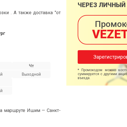
ЧЕРЕЗ ЛИЧНЫЙ
ки . А также доставка "от
Промок
VEZE
ург
Зарегистриро
Чт
* Промокодом можно воспо
ой
Выходной
суммируется с другими акция
въезда.
ой
на маршруте Ишим — Санкт-