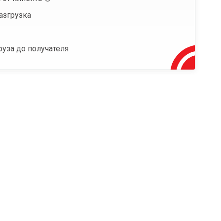
азгрузка
руза до получателя