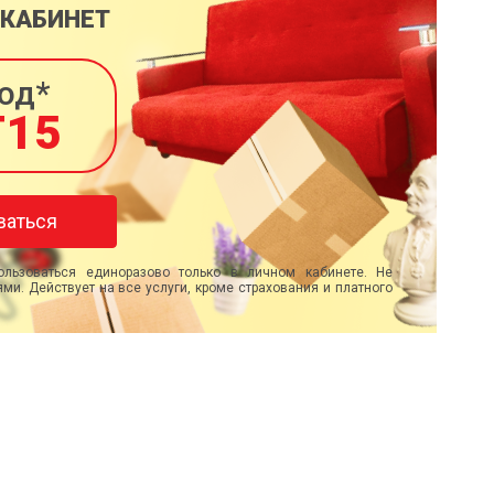
 КАБИНЕТ
од*
T15
ваться
льзоваться единоразово только в личном кабинете. Не
ми. Действует на все услуги, кроме страхования и платного