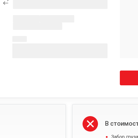
В стоимост
Забор груза