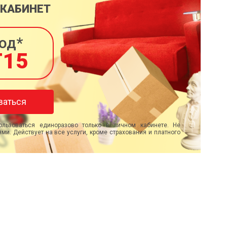
 КАБИНЕТ
од*
T15
ваться
льзоваться единоразово только в личном кабинете. Не
ми. Действует на все услуги, кроме страхования и платного