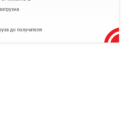
азгрузка
руза до получателя