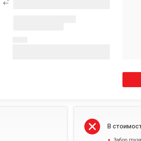
В стоимост
Забор груза