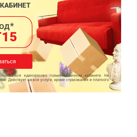
 КАБИНЕТ
од*
T15
ваться
льзоваться единоразово только в личном кабинете. Не
ми. Действует на все услуги, кроме страхования и платного