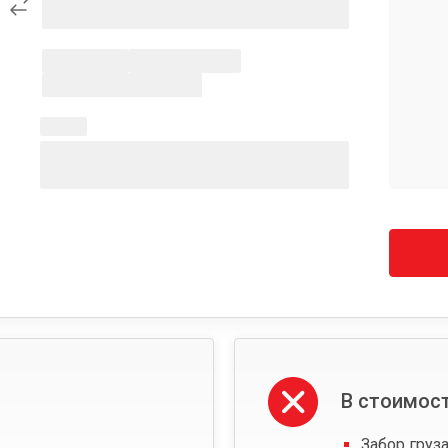
В стоимост
Забор груза