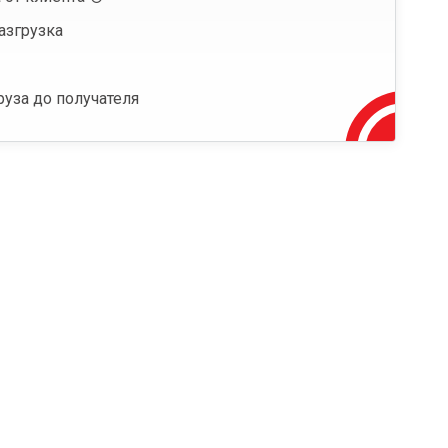
азгрузка
руза до получателя