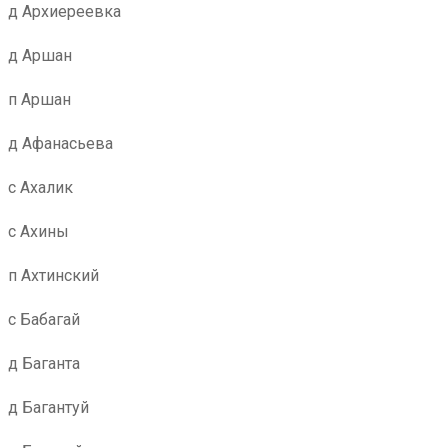
д Архиереевка
д Аршан
п Аршан
д Афанасьева
с Ахалик
с Ахины
п Ахтинский
с Бабагай
д Баганта
д Багантуй