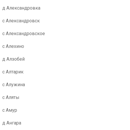
д Александровка
с Александровск
с Александровское
с Алехино
д Алзобей
с Алтарик
с Алужина
с Аляты
с Амур
д Ангара