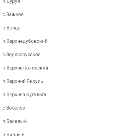
п Бурул
с Важное
п Венцы
п Верхнедубовский
с Верхнерусское
п Верхнетахтинский
п Верхний Янкуль
п Верхняя Кугульта
с Веселое
п Веселый
п Видный