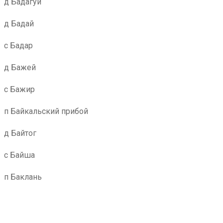
д Бадагуй
д Бадай
с Бадар
д Бажей
с Бажир
п Байкальский прибой
д Байтог
с Байша
п Баклань