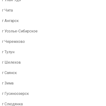
г Чита
г Ангарск
г Усолье-Сибирское
г Черемхово
г Тулун
г Шелехов
г Саянск
г Зима
г Гусиноозерск
г Слюдянка