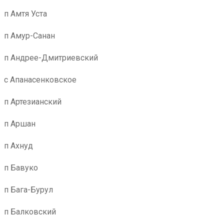
п Амтя Уста
п Амур-Санан
п Андрее-Дмитриевский
с Апанасенковское
п Артезианский
п Аршан
п Ахнуд
п Бавуко
п Бага-Бурул
п Балковский