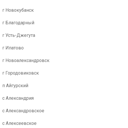
г Новокубанск
г Благодарный
г Усть-Джегута
г Ипатово
г Новоалександровск
г Городовиковск
п Айгурский
с Александрия
с Александровское
с Алексеевское