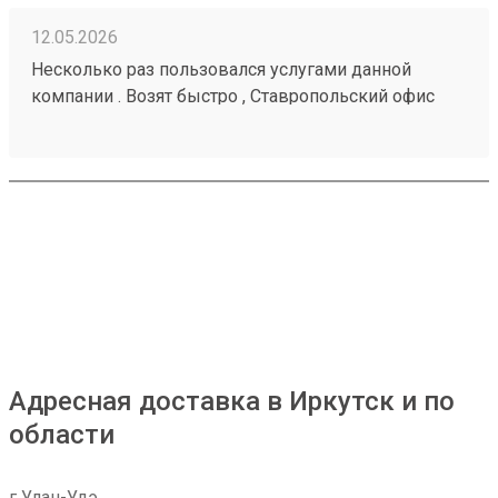
12.05.2026
Несколько раз пользовался услугами данной
компании . Возят быстро , Ставропольский офис
проблем не доставлял . Московские сотрудники
иногда косячат , но благодаря беседам со службой
поддержки все решается . Заказ № 260425670
Адресная доставка в Иркутск и по
области
г Улан-Удэ