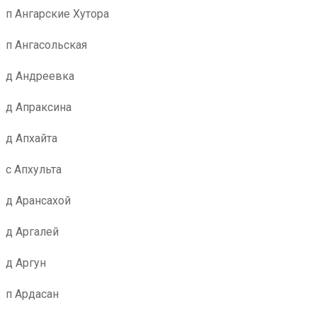
п Ангарские Хутора
п Ангасольская
д Андреевка
д Апраксина
д Апхайта
с Апхульта
д Арансахой
д Аргалей
д Аргун
п Ардасан