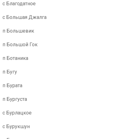
с Благодатное
с Большая Джалга
п Большевик
п Большой Гок
п Ботаника
п Бугу
п Бурата
п Бургуста
с Бурлацкое
с Бурукшун