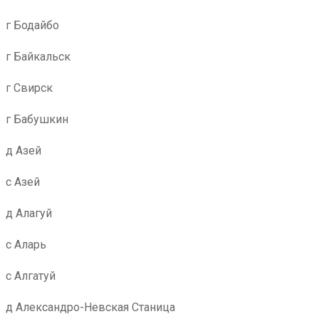
г Бодайбо
г Байкальск
г Свирск
г Бабушкин
д Азей
с Азей
д Алагуй
с Аларь
с Алгатуй
д Александро-Невская Станица