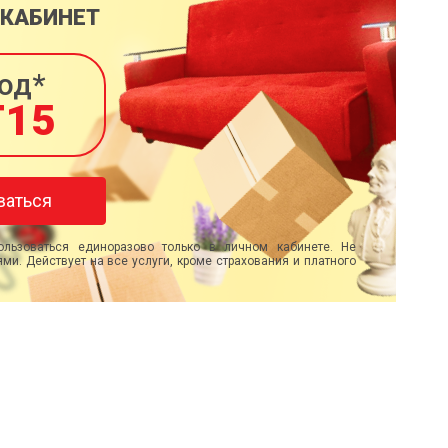
 КАБИНЕТ
од*
T15
ваться
льзоваться единоразово только в личном кабинете. Не
ми. Действует на все услуги, кроме страхования и платного