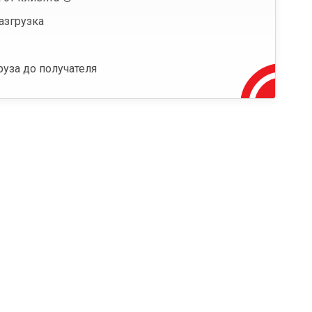
азгрузка
руза до получателя