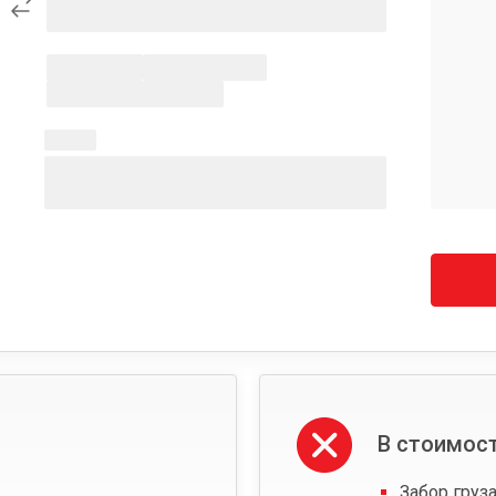
В стоимост
Забор груза