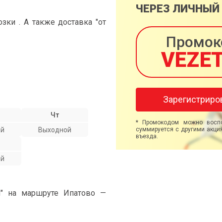
ЧЕРЕЗ ЛИЧНЫЙ
ки . А также доставка "от
Промок
VEZE
Зарегистриро
Чт
* Промокодом можно воспо
ой
Выходной
суммируется с другими акция
въезда.
ой
и" на маршруте Ипатово —