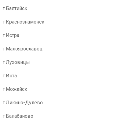
г Балтийск
г Краснознаменск
г Истра
г Малоярославец
г Луховицы
г Инта
г Можайск
г Ликино-Дулёво
г Балабаново