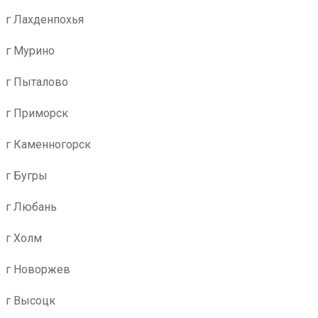
г Лахденпохья
г Мурино
г Пыталово
г Приморск
г Каменногорск
г Бугры
г Любань
г Холм
г Новоржев
г Высоцк