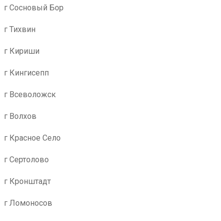
г Сосновый Бор
г Тихвин
г Кириши
г Кингисепп
г Всеволожск
г Волхов
г Красное Село
г Сертолово
г Кронштадт
г Ломоносов