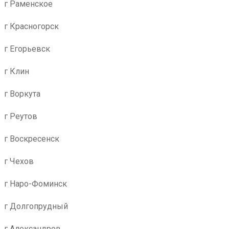
г Раменское
г Красногорск
г Егорьевск
г Клин
г Воркута
г Реутов
г Воскресенск
г Чехов
г Наро-Фоминск
г Долгопрудный
г Александров