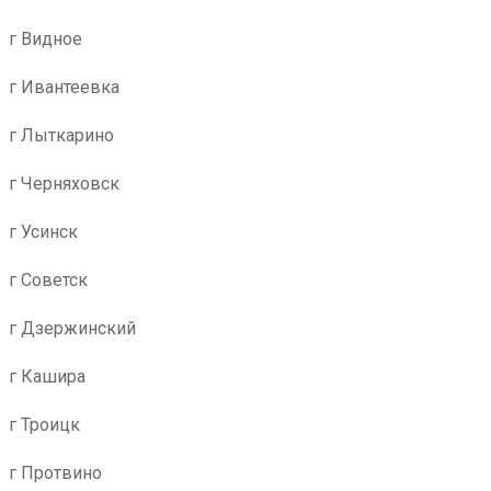
г Видное
г Ивантеевка
г Лыткарино
г Черняховск
г Усинск
г Советск
г Дзержинский
г Кашира
г Троицк
г Протвино