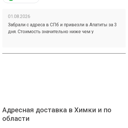
01.08.2026
Забрали с адреса в СПб и привезли в Апатиты за 3
дня. Стоимость значительно ниже чем у
конкурентов. Нет очередей на выдаче . Своя
эстакада. В общем теперь работаю только с этой
компанией! Номер заказа 260691900.
Адресная доставка в Химки и по
области