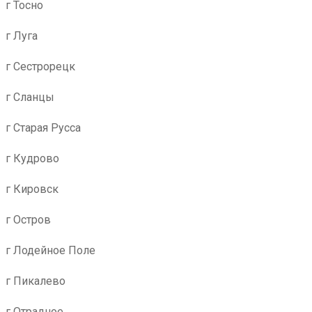
г Тосно
г Луга
г Сестрорецк
г Сланцы
г Старая Русса
г Кудрово
г Кировск
г Остров
г Лодейное Поле
г Пикалево
г Отрадное