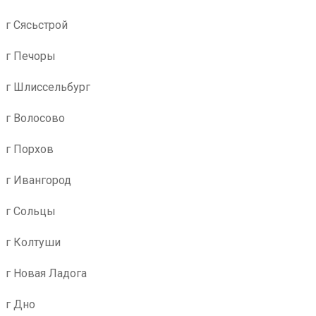
г Сясьстрой
г Печоры
г Шлиссельбург
г Волосово
г Порхов
г Ивангород
г Сольцы
г Колтуши
г Новая Ладога
г Дно