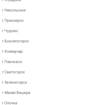
г Никольское
г Приозерск
г Чудово
г Бокситогорск
г Коммунар
г Павловск
г Светогорск
г Зеленогорск
г Малая Вишера
г Опочка