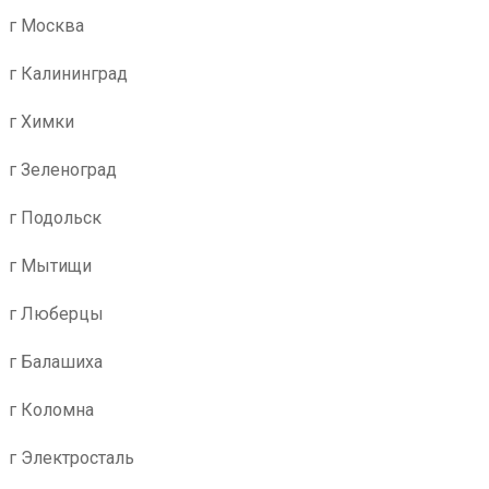
г Москва
г Калининград
г Химки
г Зеленоград
г Подольск
г Мытищи
г Люберцы
г Балашиха
г Коломна
г Электросталь