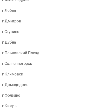
г Лобня
г Дмитров
г Ступино
г Дубна
г Павловский Посад
г Солнечногорск
г Климовск
г Домодедово
г Фрязино
г Кимры