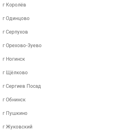
г Королёв
г Одинцово
г Серпухов
г Орехово-Зуево
г Ногинск
г Щёлково
г Сергиев Посад
г Обнинск
г Пушкино
г Жуковский