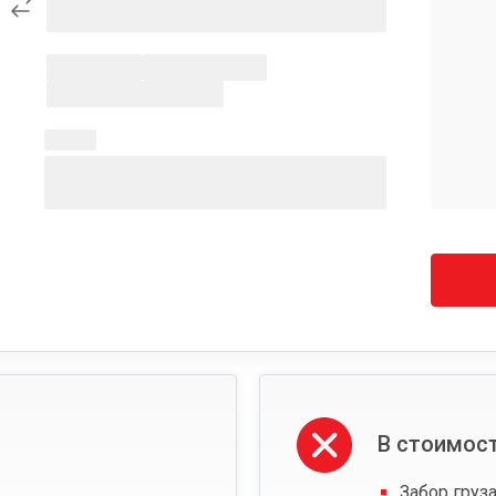
В стоимост
Забор груза