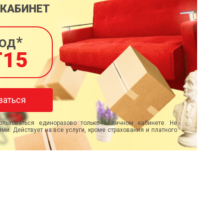
 КАБИНЕТ
од*
T15
ваться
льзоваться единоразово только в личном кабинете. Не
ми. Действует на все услуги, кроме страхования и платного