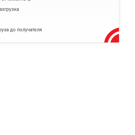
азгрузка
руза до получателя