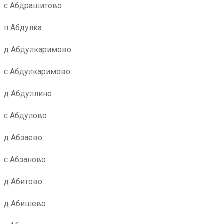
с Абдрашитово
п Абдулка
д Абдулкаримово
с Абдулкаримово
д Абдуллино
с Абдулово
д Абзаево
с Абзаново
д Абитово
д Абишево