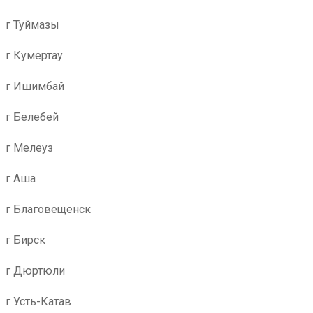
г Туймазы
г Кумертау
г Ишимбай
г Белебей
г Мелеуз
г Аша
г Благовещенск
г Бирск
г Дюртюли
г Усть-Катав