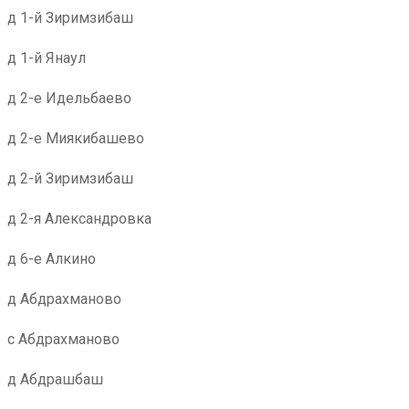
д 1-й Зиримзибаш
д 1-й Янаул
д 2-е Идельбаево
д 2-е Миякибашево
д 2-й Зиримзибаш
д 2-я Александровка
д 6-е Алкино
д Абдрахманово
с Абдрахманово
д Абдрашбаш