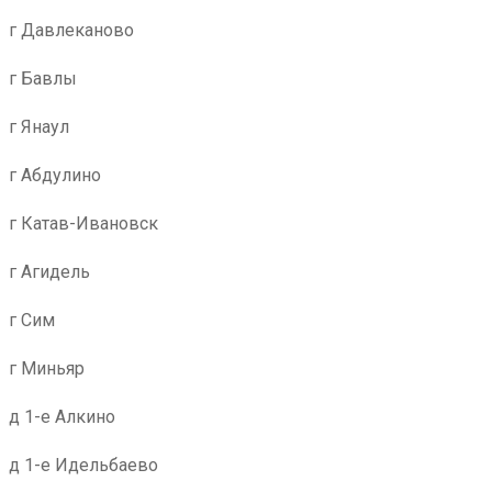
г Давлеканово
г Бавлы
г Янаул
г Абдулино
г Катав-Ивановск
г Агидель
г Сим
г Миньяр
д 1-е Алкино
д 1-е Идельбаево