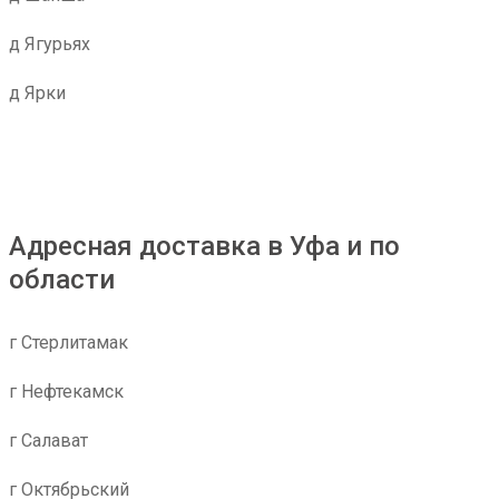
д Ягурьях
д Ярки
Адресная доставка в Уфа и по
области
г Стерлитамак
г Нефтекамск
г Салават
г Октябрьский