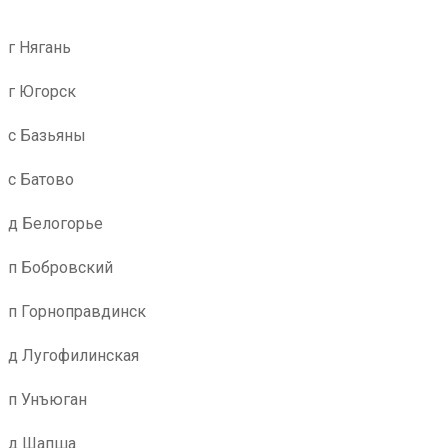
г Нягань
г Югорск
с Базьяны
с Батово
д Белогорье
п Бобровский
п Горноправдинск
д Лугофилинская
п Унъюган
д Шапша