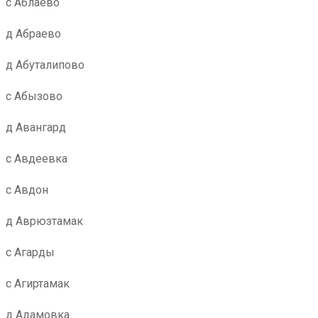
с Аблаево
д Абраево
д Абуталипово
с Абызово
д Авангард
с Авдеевка
с Авдон
д Аврюзтамак
с Агарды
с Агиртамак
д Адамовка