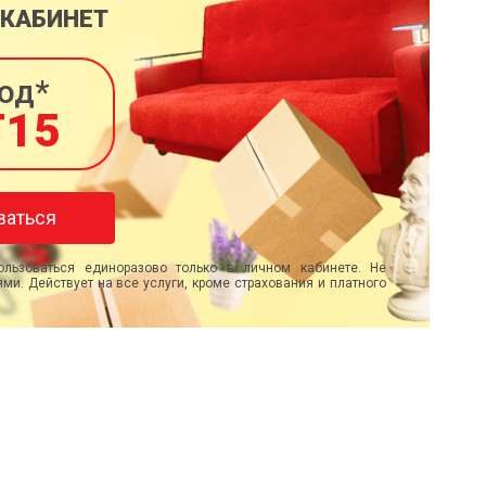
 КАБИНЕТ
од*
T15
ваться
льзоваться единоразово только в личном кабинете. Не
ми. Действует на все услуги, кроме страхования и платного