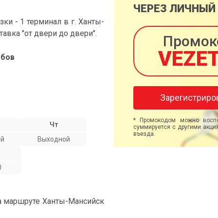
ЧЕРЕЗ ЛИЧНЫЙ
и - 1 терминал в г. Ханты-
тавка "от двери до двери".
Промок
VEZE
мбов
Зарегистриро
* Промокодом можно воспо
Чт
суммируется с другими акция
въезда.
ой
Выходной
0
на маршруте Ханты-Мансийск