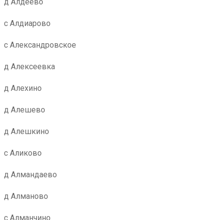
д Алдеево
с Алдиарово
с Александровское
д Алексеевка
д Алехино
д Алешево
д Алешкино
с Аликово
д Алмандаево
д Алманово
с Алманчино