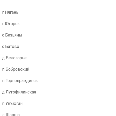
г Нягань
г Югорск
с Базьяны
с Батово
д Белогорье
п Бобровский
п Горноправдинск
д Лугофилинская
п Унъюган
д Шапша