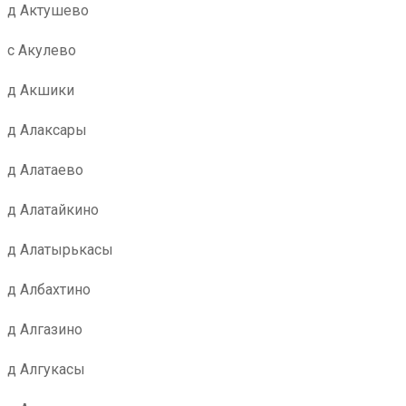
д Актушево
с Акулево
д Акшики
д Алаксары
д Алатаево
д Алатайкино
д Алатырькасы
д Албахтино
д Алгазино
д Алгукасы