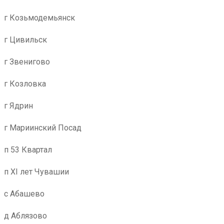
г Козьмодемьянск
г Цивильск
г Звенигово
г Козловка
г Ядрин
г Мариинский Посад
п 53 Квартал
п XI лет Чувашии
с Абашево
д Аблязово