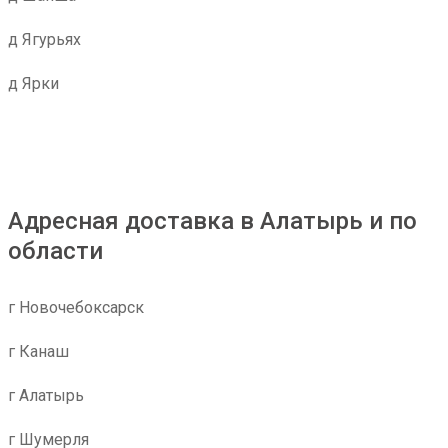
д Ягурьях
д Ярки
Адресная доставка в Алатырь и по
области
г Новочебоксарск
г Канаш
г Алатырь
г Шумерля