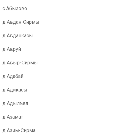
с Абызово
д Авдан-Сирмы
д Авданкасы
д Авруй
д Авыр-Сирмы
д Адабай
д Адикасы
д Адылъял
д Азамат
д Азим-Сирма