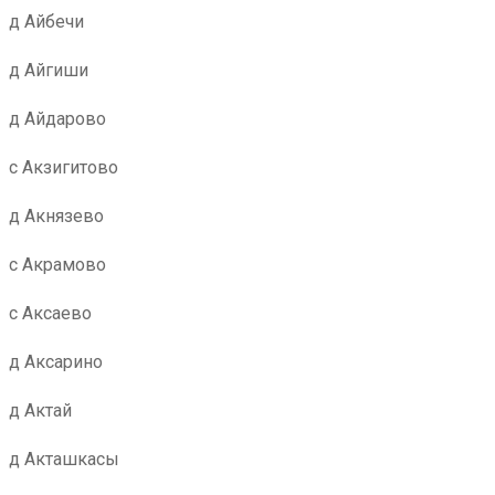
д Айбечи
д Айгиши
д Айдарово
с Акзигитово
д Акнязево
с Акрамово
с Аксаево
д Аксарино
д Актай
д Акташкасы