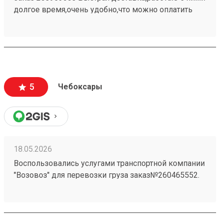
долгое время,очень удобно,что можно оплатить
заранее в приложении,быстро прийти и забрать
свой заказ При надобности дадут дадут ножницы
для распаковки
5
Чебоксары
18.05.2026
Воспользовались услугами транспортной компании
"Возовоз" для перевозки груза заказ№260465552.
Хотим выразить свою благодарность за высокий
уровень сервиса и профессионализм. Груз был
доставлен точно в оговоренные сроки.