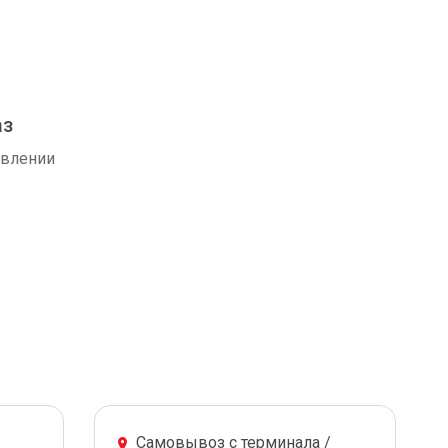
аз
авлении
Самовывоз с терминала /