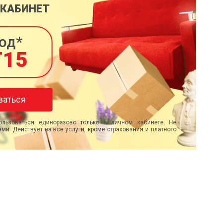
 КАБИНЕТ
од*
T15
ваться
льзоваться единоразово только в личном кабинете. Не
ми. Действует на все услуги, кроме страхования и платного