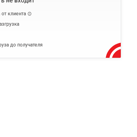
ь не входит
 от клиента
азгрузка
руза до получателя