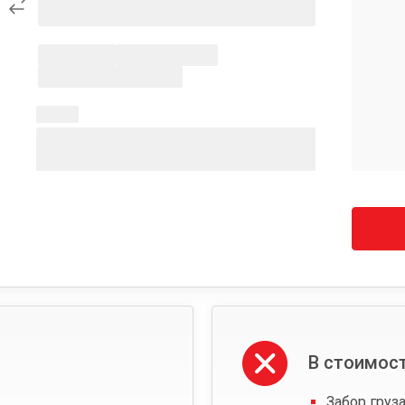
В стоимост
Забор груза