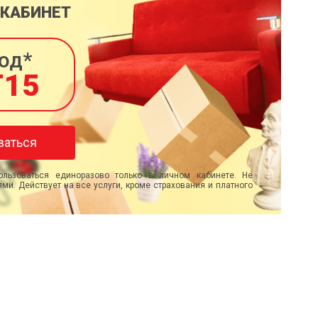
 КАБИНЕТ
од*
T15
ваться
льзоваться единоразово только в личном кабинете. Не
ми. Действует на все услуги, кроме страхования и платного