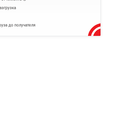
азгрузка
руза до получателя