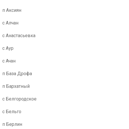
п Аксиян
с Алчан
с Анастасьевка
с Аур
с Ачан
п База Дрофа
п Бархатный
с Белгородское
с Бельго
п Берлин