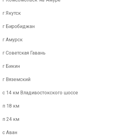
г Якутск
г Биробиджан
г Амурск
г Советская Гавань
г Бикин
г Вяземский
с 14 км Владивостокского шоссе
п 18 км
п 24 км
с Аван