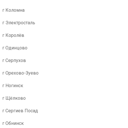
г Коломна
г Электросталь
г Королёв
г Одинцово
г Серпухов
г Орехово-Зуево
г Ногинск
г Щёлково
г Сергиев Посад
г Обнинск