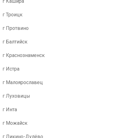
г Кашира
г Троицк
г Протвино
г Балтийск
г Краснознаменск
г Истра
г Малоярославец
г Луховицы
г Инта
г Можайск
г Ликино-Дулёво