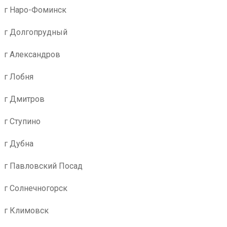
г Наро-Фоминск
г Долгопрудный
г Александров
г Лобня
г Дмитров
г Ступино
г Дубна
г Павловский Посад
г Солнечногорск
г Климовск