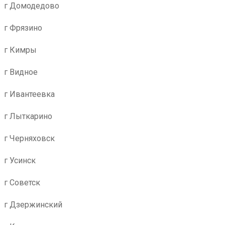
г Домодедово
г Фрязино
г Кимры
г Видное
г Ивантеевка
г Лыткарино
г Черняховск
г Усинск
г Советск
г Дзержинский