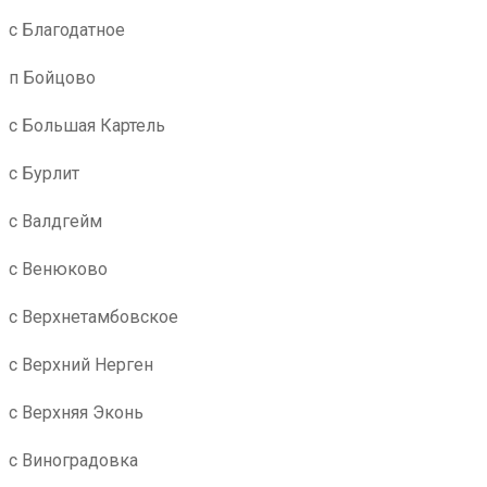
с Благодатное
п Бойцово
с Большая Картель
с Бурлит
с Валдгейм
с Венюково
с Верхнетамбовское
с Верхний Нерген
с Верхняя Эконь
с Виноградовка