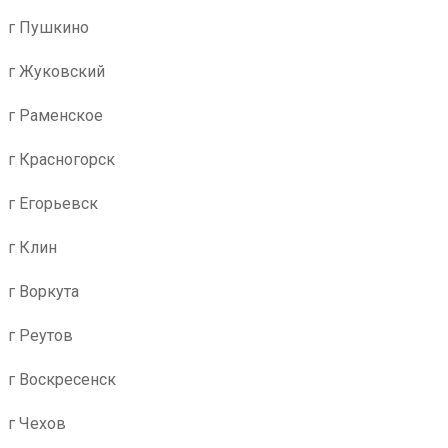
г Пушкино
г Жуковский
г Раменское
г Красногорск
г Егорьевск
г Клин
г Воркута
г Реутов
г Воскресенск
г Чехов