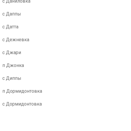
с Даниловка
с Даппы
с Датта
с Дежневка
с Джари
п Джонка
с Диппы
п Дормидонтовка
с Дормидонтовка