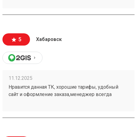
терминалы, а так рекомендую 251032715
5
Хабаровск
11.12.2025
Нравится данная ТК, хорошие тарифы, удобный
сайт и оформление заказа,менеджер всегда
подскажет, жаль что не во всех городах есть
терминалы, а так рекомендую Заказов делали
много, 251049165