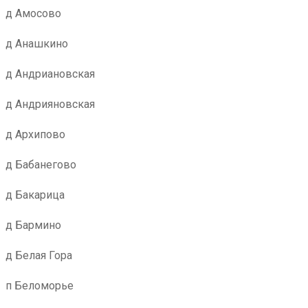
д Амосово
д Анашкино
д Андриановская
д Андрияновская
д Архипово
д Бабанегово
д Бакарица
д Бармино
д Белая Гора
п Беломорье