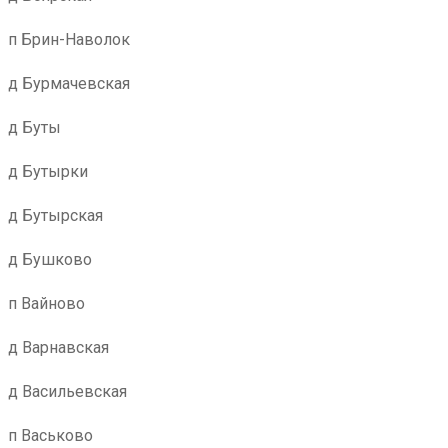
п Брин-Наволок
д Бурмачевская
д Буты
д Бутырки
д Бутырская
д Бушково
п Вайново
д Варнавская
д Васильевская
п Васьково