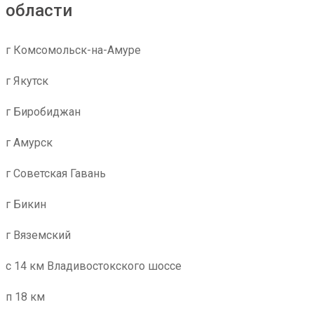
области
г Комсомольск-на-Амуре
г Якутск
г Биробиджан
г Амурск
г Советская Гавань
г Бикин
г Вяземский
с 14 км Владивостокского шоссе
п 18 км