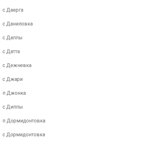
с Даерга
с Даниловка
с Даппы
с Датта
с Дежневка
с Джари
п Джонка
с Диппы
п Дормидонтовка
с Дормидонтовка