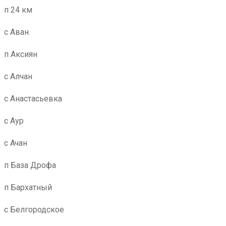
п 24 км
с Аван
п Аксиян
с Алчан
с Анастасьевка
с Аур
с Ачан
п База Дрофа
п Бархатный
с Белгородское