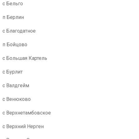
с Бельго
п Берлин
с Благодатное
п Бойцово
с Большая Картель
с Бурлит
с Валдгейм
с Венюково
с Верхнетамбовское
с Верхний Нерген