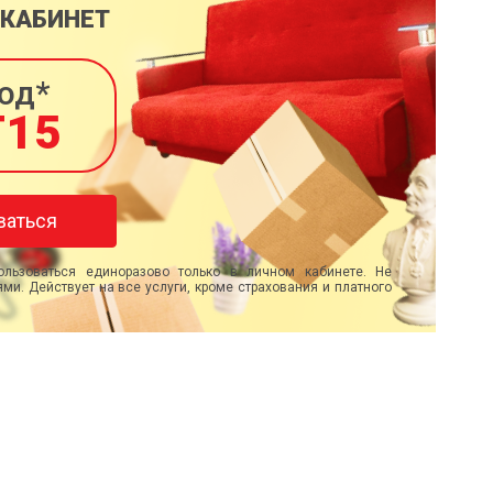
 КАБИНЕТ
од*
T15
ваться
льзоваться единоразово только в личном кабинете. Не
ми. Действует на все услуги, кроме страхования и платного