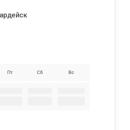
вардейск
Пт
Сб
Вс