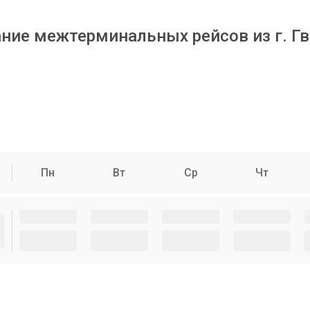
ние межтерминальных рейсов из г. Г
Пн
Вт
Ср
Чт