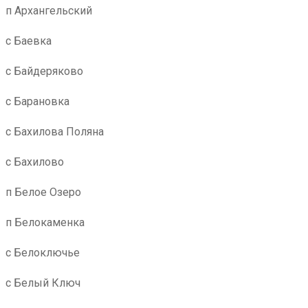
п Архангельский
с Баевка
с Байдеряково
с Барановка
с Бахилова Поляна
с Бахилово
п Белое Озеро
п Белокаменка
с Белоключье
с Белый Ключ