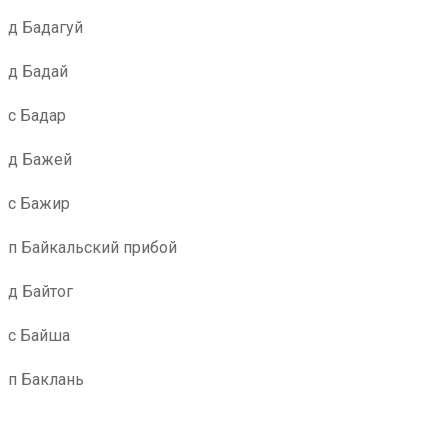
д Бадагуй
д Бадай
с Бадар
д Бажей
с Бажир
п Байкальский прибой
д Байтог
с Байша
п Баклань