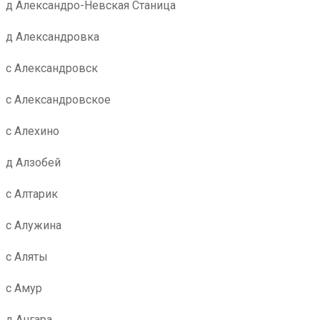
д Александро-Невская Станица
д Александровка
с Александровск
с Александровское
с Алехино
д Алзобей
с Алтарик
с Алужина
с Аляты
с Амур
д Ангара