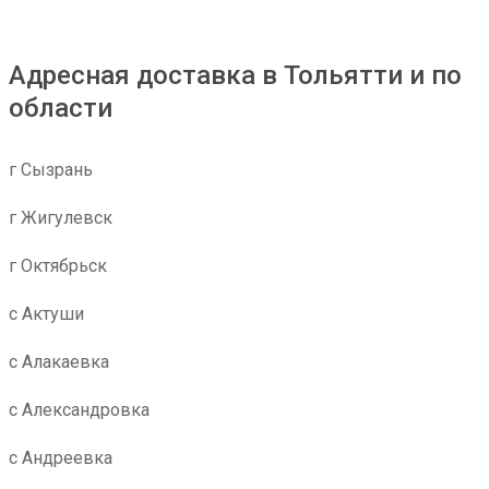
Адресная доставка в Тольятти и по
области
г Сызрань
г Жигулевск
г Октябрьск
с Актуши
с Алакаевка
с Александровка
с Андреевка