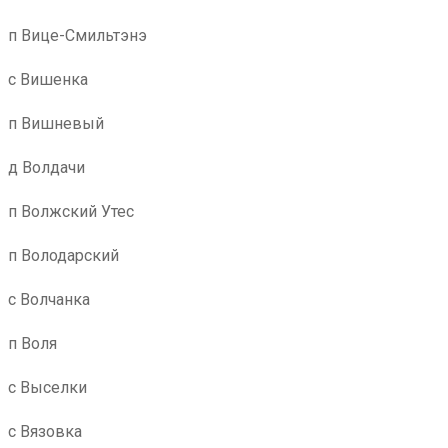
п Вице-Смильтэнэ
с Вишенка
п Вишневый
д Волдачи
п Волжский Утес
п Володарский
с Волчанка
п Воля
с Выселки
с Вязовка