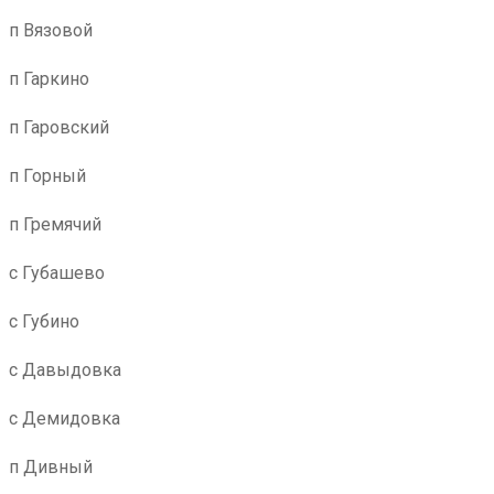
п Вязовой
п Гаркино
п Гаровский
п Горный
п Гремячий
с Губашево
с Губино
с Давыдовка
с Демидовка
п Дивный