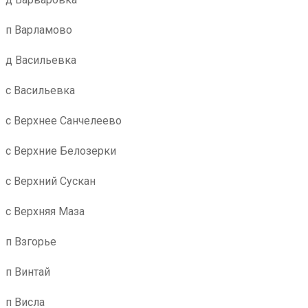
п Варламово
д Васильевка
с Васильевка
с Верхнее Санчелеево
с Верхние Белозерки
с Верхний Сускан
с Верхняя Маза
п Взгорье
п Винтай
п Висла