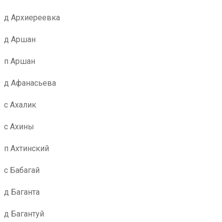
д Архиереевка
д Аршан
п Аршан
д Афанасьева
с Ахалик
с Ахины
п Ахтинский
с Бабагай
д Баганта
д Багантуй