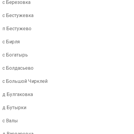
с Березовка
с Бестужевка
п Бестужево
с Бирля
с Богатырь
с Болдасьево
с Большой Чирклей
д Булгаковка
д Бутырки
с Валы
д Варваровка