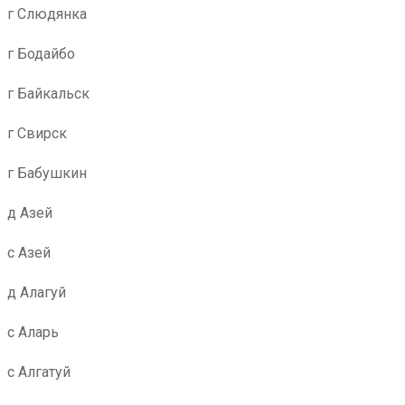
г Слюдянка
г Бодайбо
г Байкальск
г Свирск
г Бабушкин
д Азей
с Азей
д Алагуй
с Аларь
с Алгатуй