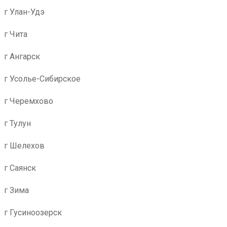
г Улан-Удэ
г Чита
г Ангарск
г Усолье-Сибирское
г Черемхово
г Тулун
г Шелехов
г Саянск
г Зима
г Гусиноозерск