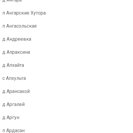
п Ангарские Хутора
п Ангасольская
д Андреевка
д Апраксина
д Апхайта
с Апхульта
д Арансахой
д Аргалей
д Аргун
п Ардасан