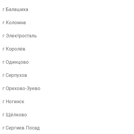
г Балашиха
г Коломна
г Электросталь
г Королёв
г Одинцово
г Серпухов
г Орехово-Зуево
г Ногинск
г Щёлково
г Сергиев Посад