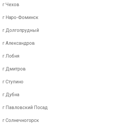
г Чехов
г Наро-Фоминск
г Долгопрудный
г Александров
г Лобня
г Дмитров
г Ступино
г Дубна
г Павловский Посад
г Солнечногорск