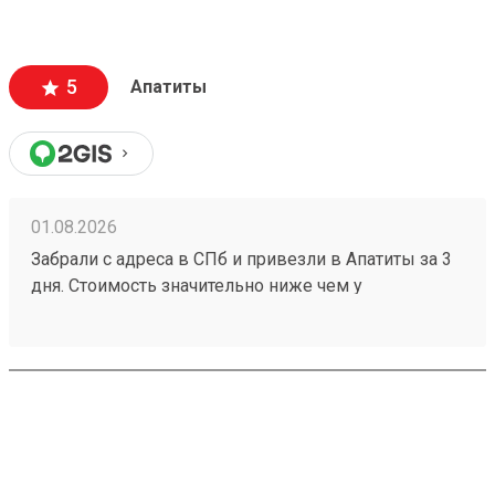
оформляют и выдают быстро. Советую всем!
5
Апатиты
01.08.2026
Забрали с адреса в СПб и привезли в Апатиты за 3
дня. Стоимость значительно ниже чем у
конкурентов. Нет очередей на выдаче . Своя
эстакада. В общем теперь работаю только с этой
компанией! Номер заказа 260691900.