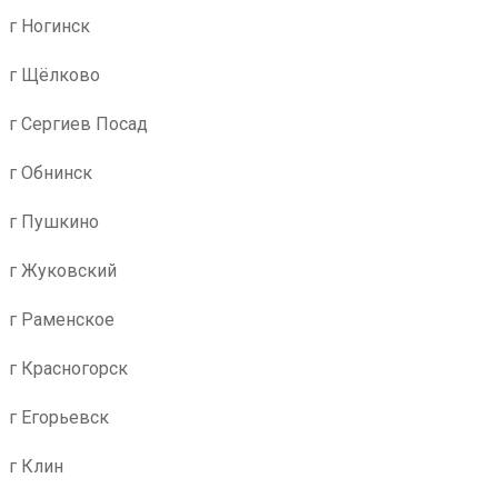
г Ногинск
г Щёлково
г Сергиев Посад
г Обнинск
г Пушкино
г Жуковский
г Раменское
г Красногорск
г Егорьевск
г Клин