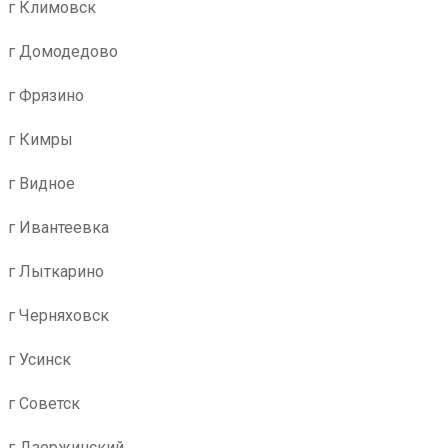
г Климовск
г Домодедово
г Фрязино
г Кимры
г Видное
г Ивантеевка
г Лыткарино
г Черняховск
г Усинск
г Советск
г Дзержинский