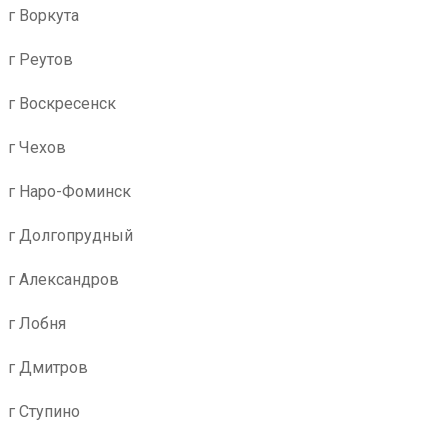
г Воркута
г Реутов
г Воскресенск
г Чехов
г Наро-Фоминск
г Долгопрудный
г Александров
г Лобня
г Дмитров
г Ступино