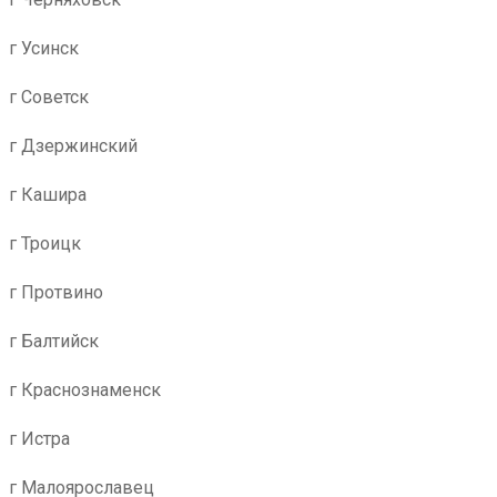
г Усинск
г Советск
г Дзержинский
г Кашира
г Троицк
г Протвино
г Балтийск
г Краснознаменск
г Истра
г Малоярославец