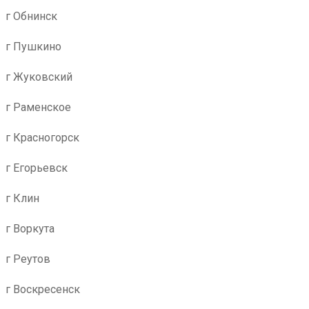
г Обнинск
г Пушкино
г Жуковский
г Раменское
г Красногорск
г Егорьевск
г Клин
г Воркута
г Реутов
г Воскресенск