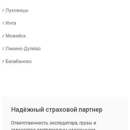
г Луховицы
г Инта
г Можайск
г Ликино-Дулёво
г Балабаново
Надёжный страховой партнер
Ответственность экспедитора, грузы и
имущество застрахованы надежными