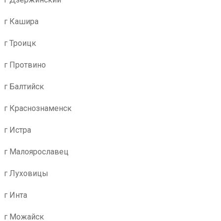
г Кашира
г Троицк
г Протвино
г Балтийск
г Краснознаменск
г Истра
г Малоярославец
г Луховицы
г Инта
г Можайск