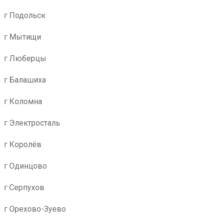
г Подольск
г Мытищи
г Люберцы
г Балашиха
г Коломна
г Электросталь
г Королёв
г Одинцово
г Серпухов
г Орехово-Зуево