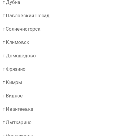
г Дубна
г Павловский Посад
г Солнечногорск
г Климовск
г Домодедово
г Фрязино
г Кимры
г Видное
г Ивантеевка
г Лыткарино
г Черняховск