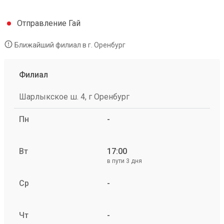
Отправление Гай
Ближайший филиал в г. Оренбург
Филиал
Шарлыкское ш. 4, г Оренбург
Пн
-
Вт
17:00
в пути 3 дня
Ср
-
Чт
-