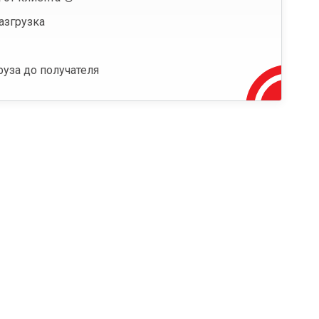
азгрузка
руза до получателя