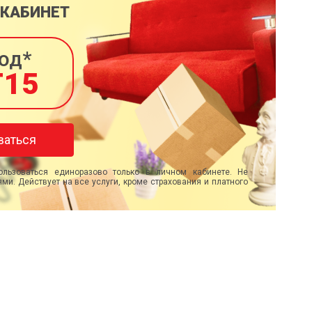
 КАБИНЕТ
од*
T15
ваться
льзоваться единоразово только в личном кабинете. Не
ми. Действует на все услуги, кроме страхования и платного