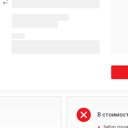
В стоимост
Забор груза