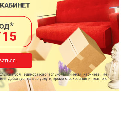
 КАБИНЕТ
од*
T15
ваться
льзоваться единоразово только в личном кабинете. Не
ми. Действует на все услуги, кроме страхования и платного