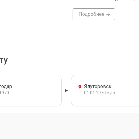
Подробнее
ту
годар
Ялуторовск
.1970
01.01.1970 с до