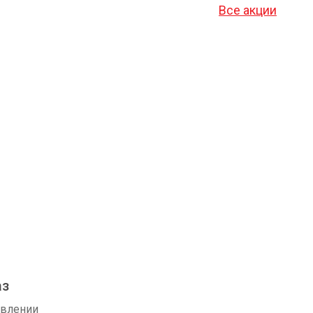
Все акции
аз
авлении