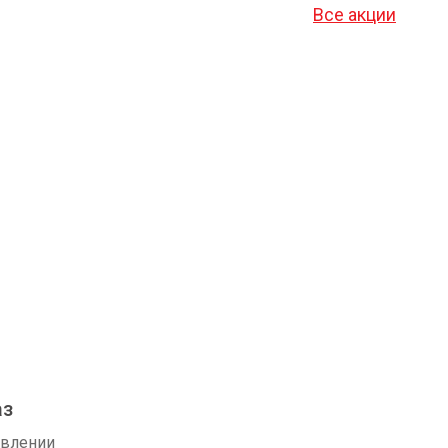
Все акции
аз
авлении