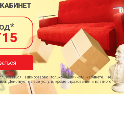
 КАБИНЕТ
од*
T15
ваться
льзоваться единоразово только в личном кабинете. Не
ми. Действует на все услуги, кроме страхования и платного