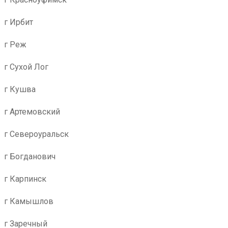
г Ирбит
г Реж
г Сухой Лог
г Кушва
г Артемовский
г Североуральск
г Богданович
г Карпинск
г Камышлов
г Заречный