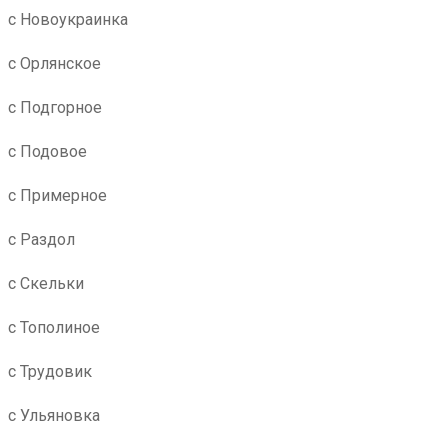
с Новоукраинка
с Орлянское
с Подгорное
с Подовое
с Примерное
с Раздол
с Скельки
с Тополиное
с Трудовик
с Ульяновка