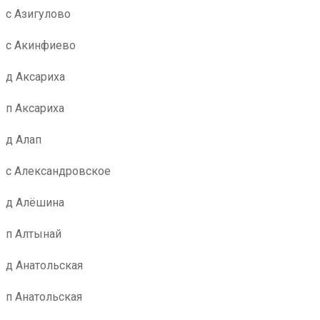
с Азигулово
с Акинфиево
д Аксариха
п Аксариха
д Алап
с Александровское
д Алёшина
п Алтынай
д Анатольская
п Анатольская