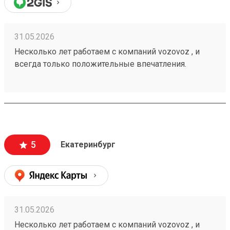
31.05.2026
Несколько лет работаем с компаний vozovoz , и
всегда только положительные впечатления.
Особенно хотелось бы отметить скорость доставки,
удобное приложение и чат бот в telegram , где
можно посмотреть всю интересующую
информацию , а также вежливый и отзывчивый
персонал. Груз всегда доставляется в целости и
сохранности , и сотрудники аккуратны при загрузке
5
Екатеринбург
, выгрузке 🙌🏻 Заказ 260502771
31.05.2026
Несколько лет работаем с компаний vozovoz , и