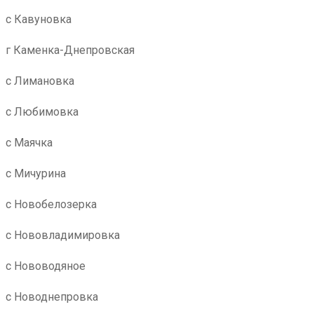
с Кавуновка
г Каменка-Днепровская
с Лимановка
с Любимовка
с Маячка
с Мичурина
с Новобелозерка
с Нововладимировка
с Нововодяное
с Новоднепровка