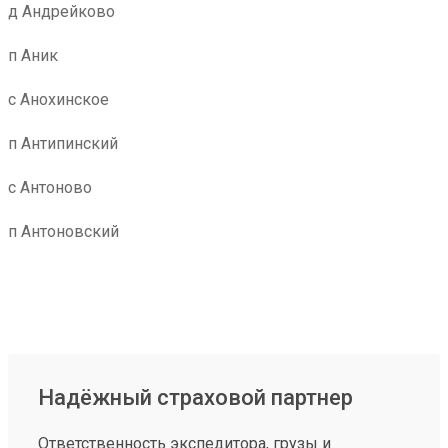
д Андрейково
п Аник
с Анохинское
п Антипинский
с Антоново
п Антоновский
Надёжный страховой партнер
Ответственность экспедитора, грузы и