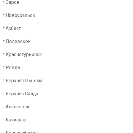
г Серов
г Новоуральск
г Асбест
г Полевской
г Краснотурьинск
г Ревда
г Верхняя Пышма
г Верхняя Салда
г Алапаевск
г Качканар
г Красноуфимск