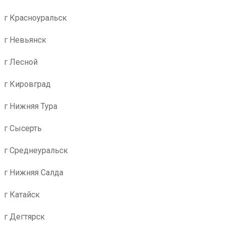
г Красноуральск
г Невьянск
г Лесной
г Кировград
г Нижняя Тура
г Сысерть
г Среднеуральск
г Нижняя Салда
г Катайск
г Дегтярск