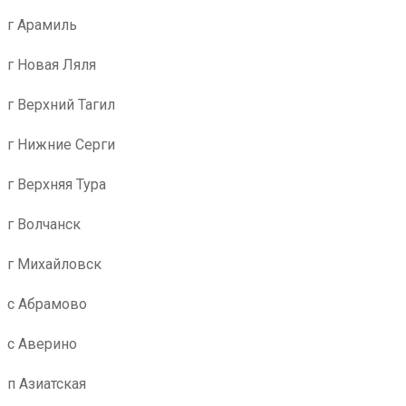
г Арамиль
г Новая Ляля
г Верхний Тагил
г Нижние Серги
г Верхняя Тура
г Волчанск
г Михайловск
с Абрамово
с Аверино
п Азиатская