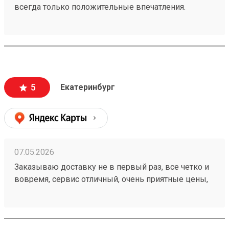
всегда только положительные впечатления.
Особенно хотелось бы отметить скорость доставки,
удобное приложение и чат бот в telegram , где
можно посмотреть всю интересующую
информацию , а также вежливый и отзывчивый
персонал. Груз всегда доставляется в целости и
сохранности , и сотрудники аккуратны при загрузке
5
Екатеринбург
, выгрузке 🙌🏻 Заказ 260502771
07.05.2026
Заказываю доставку не в первый раз, все четко и
вовремя, сервис отличный, очень приятные цены,
дешевле чем в других компаниях, рекомендую!
Номер моего последнего заказа 260421894