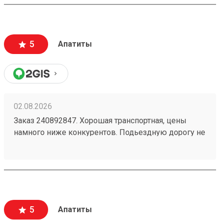
5
Апатиты
02.08.2026
Заказ 240892847. Хорошая транспортная, цены
намного ниже конкурентов. Подьездную дорогу не
мешало бы немного подремонтировать, а так все
хорошо. Сотрудники вежливые, всегда помогут
подскажут как лучше упаковать. Заказы
оформляют и выдают быстро. Советую всем!
5
Апатиты