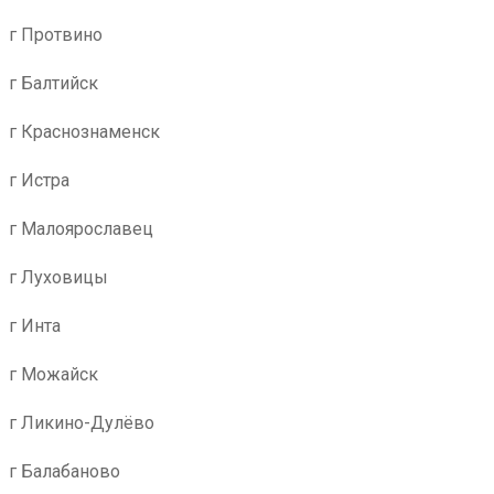
г Протвино
г Балтийск
г Краснознаменск
г Истра
г Малоярославец
г Луховицы
г Инта
г Можайск
г Ликино-Дулёво
г Балабаново