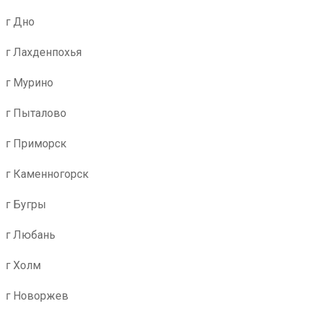
г Дно
г Лахденпохья
г Мурино
г Пыталово
г Приморск
г Каменногорск
г Бугры
г Любань
г Холм
г Новоржев