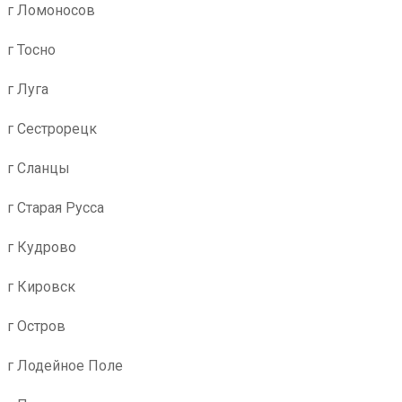
г Ломоносов
г Тосно
г Луга
г Сестрорецк
г Сланцы
г Старая Русса
г Кудрово
г Кировск
г Остров
г Лодейное Поле