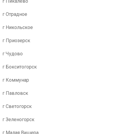
г Пикалево
г Отрадное
г Никольское
г Приозерск
г Чудово
г Бокситогорск
г Коммунар
г Павловск
г Светогорск
г Зеленогорск
г Малая Вишера