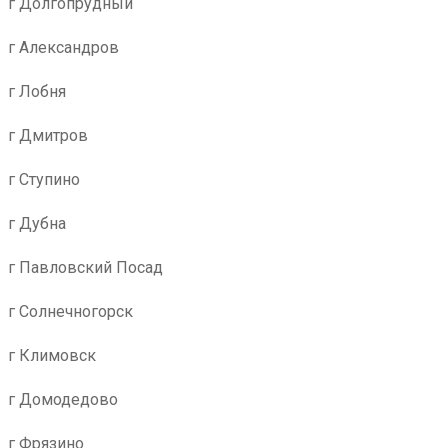
г Долгопрудный
г Александров
г Лобня
г Дмитров
г Ступино
г Дубна
г Павловский Посад
г Солнечногорск
г Климовск
г Домодедово
г Фрязино