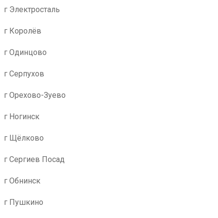
г Электросталь
г Королёв
г Одинцово
г Серпухов
г Орехово-Зуево
г Ногинск
г Щёлково
г Сергиев Посад
г Обнинск
г Пушкино