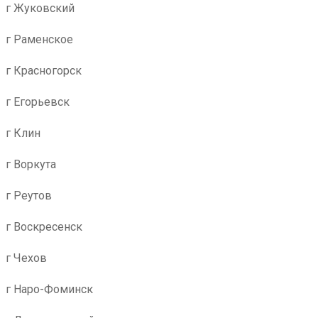
г Жуковский
г Раменское
г Красногорск
г Егорьевск
г Клин
г Воркута
г Реутов
г Воскресенск
г Чехов
г Наро-Фоминск