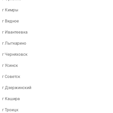
г Кимры
г Видное
г Ивантеевка
г Лыткарино
г Черняховск
г Усинск
г Советск
г Дзержинский
г Кашира
г Троицк