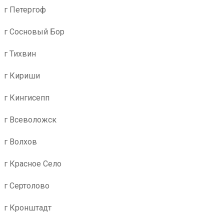
г Петергоф
г Сосновый Бор
г Тихвин
г Кириши
г Кингисепп
г Всеволожск
г Волхов
г Красное Село
г Сертолово
г Кронштадт