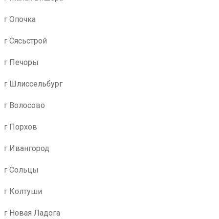
г Опочка
г Сясьстрой
г Печоры
г Шлиссельбург
г Волосово
г Порхов
г Ивангород
г Сольцы
г Колтуши
г Новая Ладога