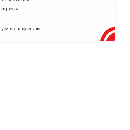
азгрузка
руза до получателя