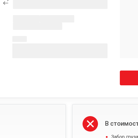
В стоимост
Забор груза