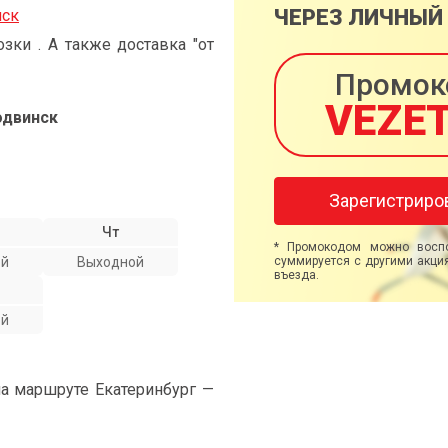
ЧЕРЕЗ ЛИЧНЫЙ
нск
ки . А также доставка "от
Промок
VEZE
одвинск
Зарегистриро
Чт
* Промокодом можно воспо
ой
Выходной
суммируется с другими акция
въезда.
ой
на маршруте Екатеринбург —