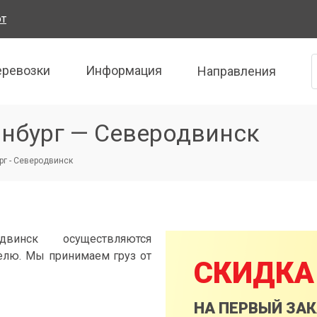
от
еревозки
Информация
Направления
инбург — Северодвинск
рг - Северодвинск
винск осуществляются
елю. Мы принимаем груз от
СКИДКА
НА ПЕРВЫЙ ЗА