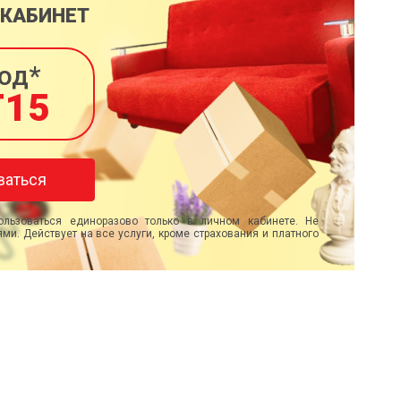
 КАБИНЕТ
од*
T15
ваться
льзоваться единоразово только в личном кабинете. Не
ми. Действует на все услуги, кроме страхования и платного