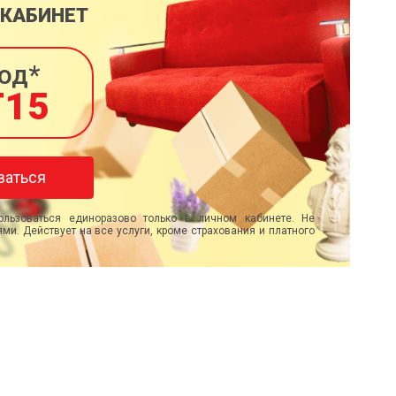
 КАБИНЕТ
од*
T15
ваться
льзоваться единоразово только в личном кабинете. Не
ми. Действует на все услуги, кроме страхования и платного