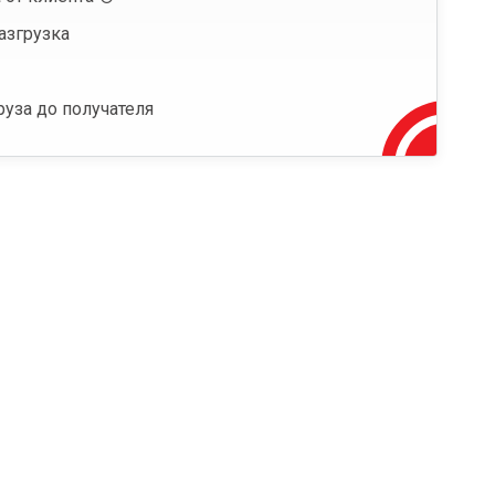
азгрузка
руза до получателя