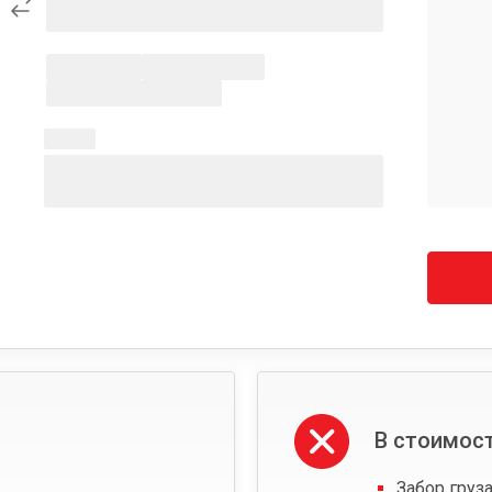
В стоимост
Забор груза