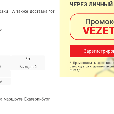
ЧЕРЕЗ ЛИЧНЫЙ
ки . А также доставка "от
Промок
VEZE
к
Зарегистриро
Чт
* Промокодом можно воспо
0
Выходной
суммируется с другими акция
въезда.
ой
на маршруте Екатеринбург —