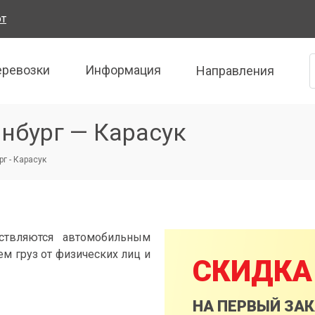
от
еревозки
Информация
Направления
нбург — Карасук
г - Карасук
ествляются автомобильным
м груз от физических лиц и
СКИДКА
НА ПЕРВЫЙ ЗА