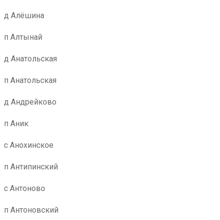
д Алёшина
п Алтынай
д Анатольская
п Анатольская
д Андрейково
п Аник
с Анохинское
п Антипинский
с Антоново
п Антоновский