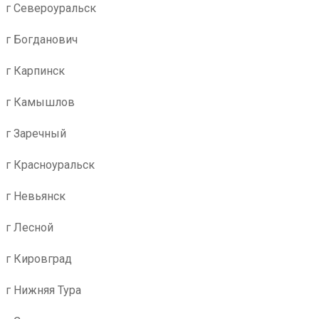
г Североуральск
г Богданович
г Карпинск
г Камышлов
г Заречный
г Красноуральск
г Невьянск
г Лесной
г Кировград
г Нижняя Тура