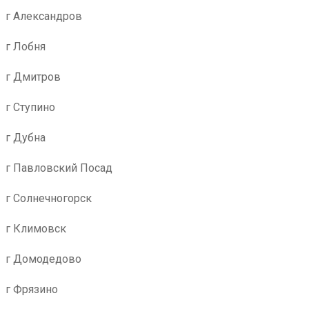
г Александров
г Лобня
г Дмитров
г Ступино
г Дубна
г Павловский Посад
г Солнечногорск
г Климовск
г Домодедово
г Фрязино