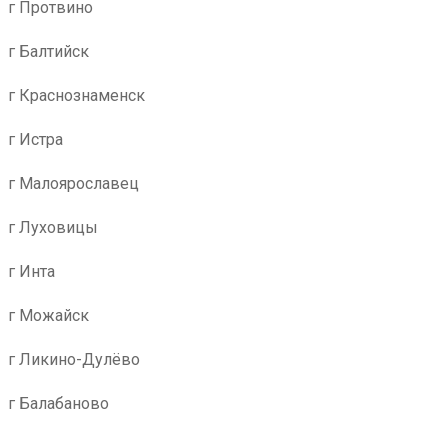
г Протвино
г Балтийск
г Краснознаменск
г Истра
г Малоярославец
г Луховицы
г Инта
г Можайск
г Ликино-Дулёво
г Балабаново