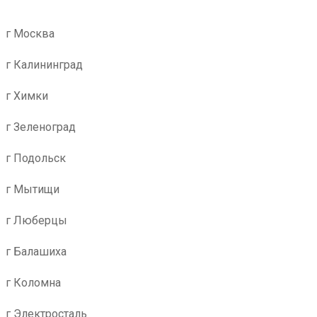
г Москва
г Калининград
г Химки
г Зеленоград
г Подольск
г Мытищи
г Люберцы
г Балашиха
г Коломна
г Электросталь