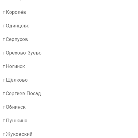
г Королёв
г Одинцово
г Серпухов
г Орехово-Зуево
г Ногинск
г Щёлково
г Сергиев Посад
г Обнинск
г Пушкино
г Жуковский