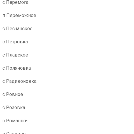
с Перемога
п Переможное
с Песчанское
с Петровка
с Плавское
с Поляновка
с Радивоновка
с Ровное
с Розовка
с Ромашки
п Садовое