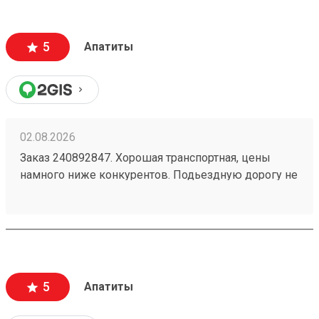
5
Апатиты
02.08.2026
Заказ 240892847. Хорошая транспортная, цены
намного ниже конкурентов. Подьездную дорогу не
мешало бы немного подремонтировать, а так все
хорошо. Сотрудники вежливые, всегда помогут
подскажут как лучше упаковать. Заказы
оформляют и выдают быстро. Советую всем!
5
Апатиты