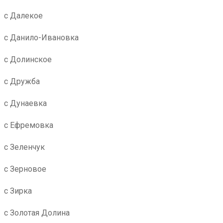
с Далекое
с Данило-Ивановка
с Долинское
с Дружба
с Дунаевка
с Ефремовка
с Зеленчук
с Зерновое
с Зирка
с Золотая Долина