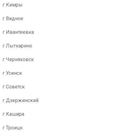
г Кимры
г Видное
г Ивантеевка
г Лыткарино
г Черняховск
г Усинск
г Советск
г Дзержинский
г Кашира
г Троицк