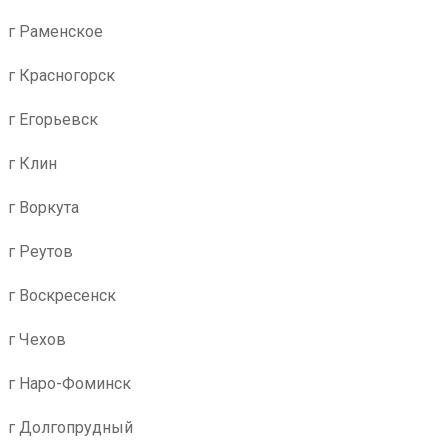
г Раменское
г Красногорск
г Егорьевск
г Клин
г Воркута
г Реутов
г Воскресенск
г Чехов
г Наро-Фоминск
г Долгопрудный