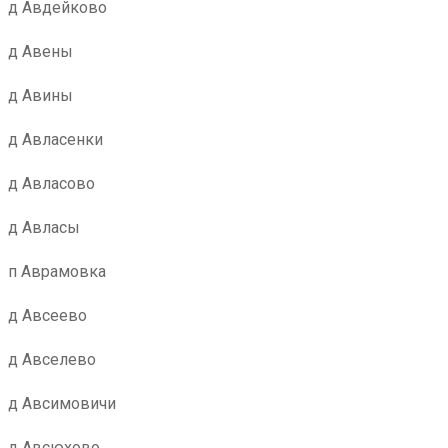
д Авдейково
д Авены
д Авины
д Авласенки
д Авласово
д Авласы
п Аврамовка
д Авсеево
д Авселево
д Авсимовичи
д Авсюхово