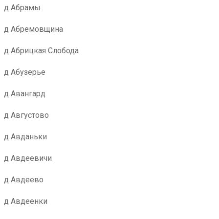
д Абрамы
д Абремовщина
д Абрицкая Слобода
д Абузерье
д Авангард
д Августово
д Авданьки
д Авдеевичи
д Авдеево
д Авдеенки