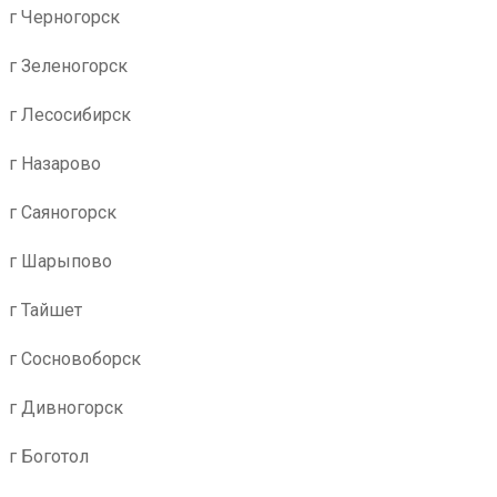
г Черногорск
г Зеленогорск
г Лесосибирск
г Назарово
г Саяногорск
г Шарыпово
г Тайшет
г Сосновоборск
г Дивногорск
г Боготол