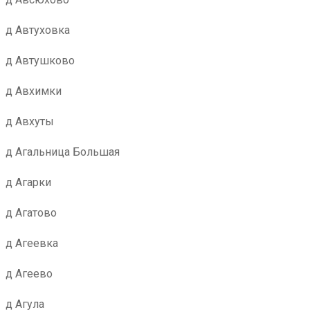
д Автуховка
д Автушково
д Авхимки
д Авхуты
д Агальница Большая
д Агарки
д Агатово
д Агеевка
д Агеево
д Агула