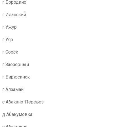
г Бородино
г Иланский
г Ужур
г Уяр
г Сорск
г Заозерный
г Бирюсинск
г Алзамай
с Абакано-Перевоз
д Абакумовка
с Абакшино