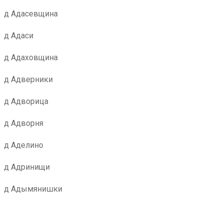
д Адасевщина
д Адаси
д Адаховщина
д Адверники
д Адворица
д Адворня
д Аделино
д Адринищи
д Адымянишки