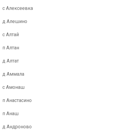
с Алексеевка
д Алешино
с Алтай
п Алтан
д Алтат
д Аммала
с Амонаш
п Анастасино
п Анаш
д Андроново