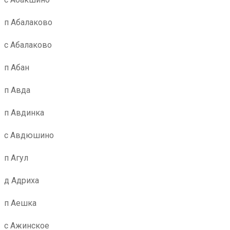
п Абалаково
с Абалаково
п Абан
п Авда
п Авдинка
с Авдюшино
п Агул
д Адриха
п Аешка
с Ажинское