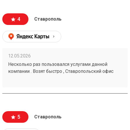
4
Ставрополь
12.05.2026
Несколько раз пользовался услугами данной
компании . Возят быстро , Ставропольский офис
проблем не доставлял . Московские сотрудники
иногда косячат , но благодаря беседам со службой
поддержки все решается . Заказ № 260425670
5
Ставрополь