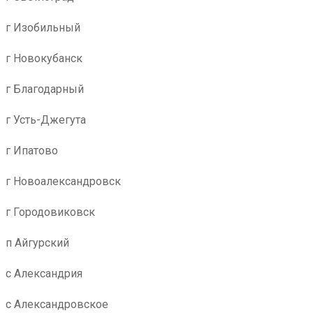
г Изобильный
г Новокубанск
г Благодарный
г Усть-Джегута
г Ипатово
г Новоалександровск
г Городовиковск
п Айгурский
с Александрия
с Александровское