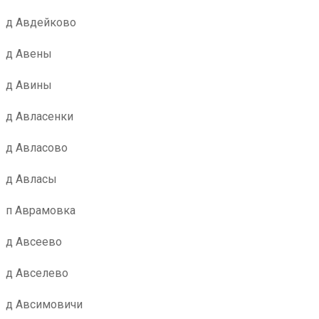
д Авдейково
д Авены
д Авины
д Авласенки
д Авласово
д Авласы
п Аврамовка
д Авсеево
д Авселево
д Авсимовичи