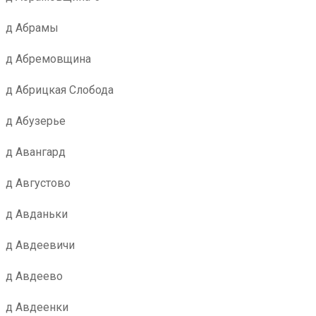
д Абрамы
д Абремовщина
д Абрицкая Слобода
д Абузерье
д Авангард
д Августово
д Авданьки
д Авдеевичи
д Авдеево
д Авдеенки