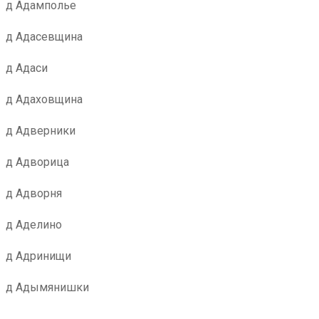
д Адамполье
д Адасевщина
д Адаси
д Адаховщина
д Адверники
д Адворица
д Адворня
д Аделино
д Адринищи
д Адымянишки