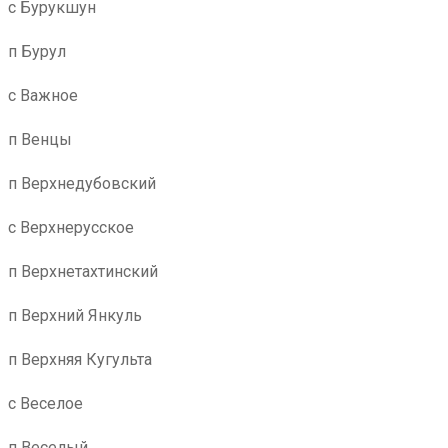
с Бурукшун
п Бурул
с Важное
п Венцы
п Верхнедубовский
с Верхнерусское
п Верхнетахтинский
п Верхний Янкуль
п Верхняя Кугульта
с Веселое
п Веселый