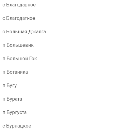
с Благодарное
с Благодатное
с Большая Джалга
п Большевик
п Большой Гок
п Ботаника
п Бугу
п Бурата
п Бургуста
с Бурлацкое