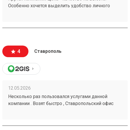
Особенно хочется выделить удобство личного
кабинета. № груза : 260252982
4
Ставрополь
12.05.2026
Несколько раз пользовался услугами данной
компании . Возят быстро , Ставропольский офис
проблем не доставлял . Московские сотрудники
иногда косячат , но благодаря беседам со службой
поддержки все решается . Заказ № 260425670