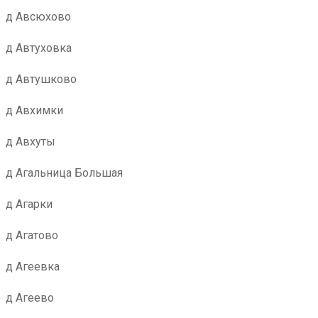
д Авсюхово
д Автуховка
д Автушково
д Авхимки
д Авхуты
д Агальница Большая
д Агарки
д Агатово
д Агеевка
д Агеево