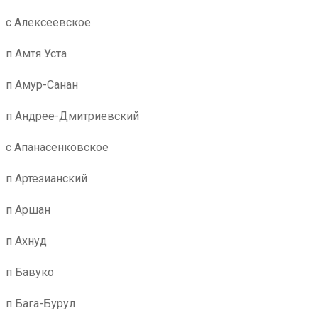
с Алексеевское
п Амтя Уста
п Амур-Санан
п Андрее-Дмитриевский
с Апанасенковское
п Артезианский
п Аршан
п Ахнуд
п Бавуко
п Бага-Бурул