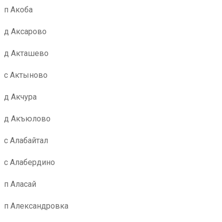
п Акоба
д Аксарово
д Акташево
с Актыново
д Акчура
д Акъюлово
с Алабайтал
с Алабердино
п Аласай
п Александровка