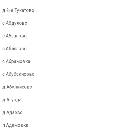
д 2-е Тукатово
с Абдулово
с Абзаново
с Аблязово
с Абрамовка
с Абубакирово
д Абуляисово
д Агурда
д Адаево
п Адамовка