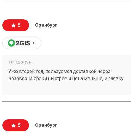
260401984
5
Оренбург
19.04.2026
Уже второй год, пользуемся доставкой через
Возовоз. И сроки быстрее и цена меньше, и заявку
можно корректировать. Лично мне всё очень
нравится и всё удобно! один из моих заказов
№260273617. И девочки на звонки отвечают в
любое время!
5
Оренбург