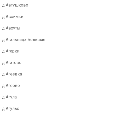
д Автушково
д Авхимки
д Авхуты
д Агальница Большая
д Агарки
д Агатово
д Агеевка
д Агеево
д Агула
д Агульс