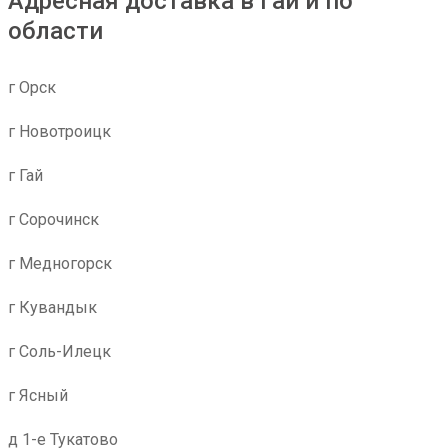
Адресная доставка в Гай и по
области
г Орск
г Новотроицк
г Гай
г Сорочинск
г Медногорск
г Кувандык
г Соль-Илецк
г Ясный
д 1-е Тукатово