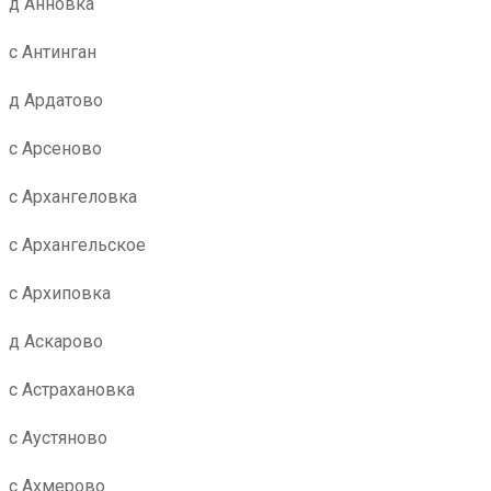
д Анновка
с Антинган
д Ардатово
с Арсеново
с Архангеловка
с Архангельское
с Архиповка
д Аскарово
с Астрахановка
с Аустяново
с Ахмерово