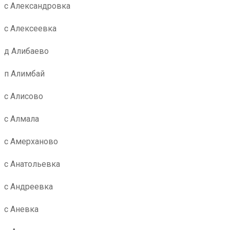
с Александровка
с Алексеевка
д Алибаево
п Алимбай
с Алисово
с Алмала
с Амерханово
с Анатольевка
с Андреевка
с Аневка