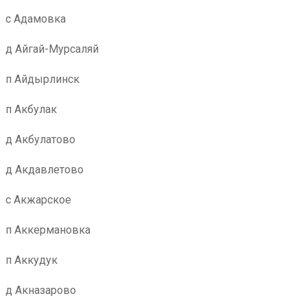
с Адамовка
д Айгай-Мурсаляй
п Айдырлинск
п Акбулак
д Акбулатово
д Акдавлетово
с Акжарское
п Аккермановка
п Аккудук
д Акназарово