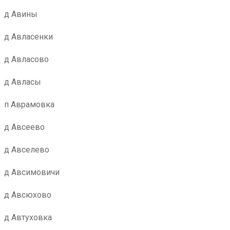
д Авины
д Авласенки
д Авласово
д Авласы
п Аврамовка
д Авсеево
д Авселево
д Авсимовичи
д Авсюхово
д Автуховка