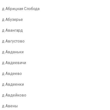
д Абрицкая Слобода
д Абузерье
д Авангард
д Августово
д Авданьки
д Авдеевичи
д Авдеево
д Авдеенки
д Авдейково
д Авены