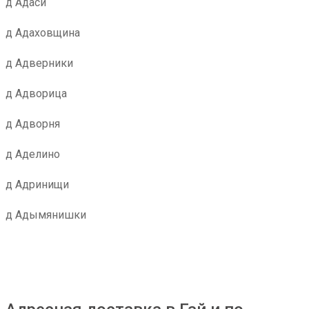
д Адаси
д Адаховщина
д Адверники
д Адворица
д Адворня
д Аделино
д Адринищи
д Адымянишки