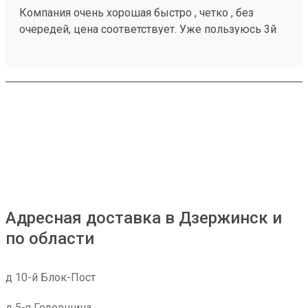
Компания очень хорошая быстро , четко , без
очередей, цена соответствует. Уже пользуюсь 3й
год , всем советую 260284956 ни разу не
подводила
Адресная доставка в Дзержинск и
по области
д 10-й Блок-Пост
д 5-я Годовщина