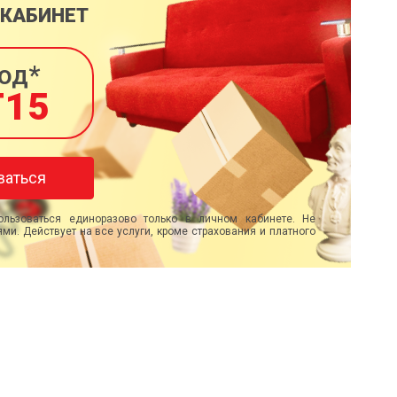
 КАБИНЕТ
од*
T15
ваться
льзоваться единоразово только в личном кабинете. Не
ми. Действует на все услуги, кроме страхования и платного