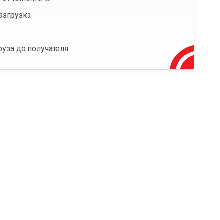
азгрузка
руза до получателя