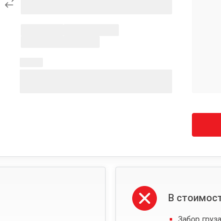
В стоимост
Забор груза