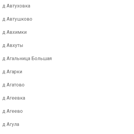
д Автуховка
д Автушково
д Авхимки
д Авхуты
д Агальница Большая
д Агарки
д Агатово
д Агеевка
д Агеево
д Агула