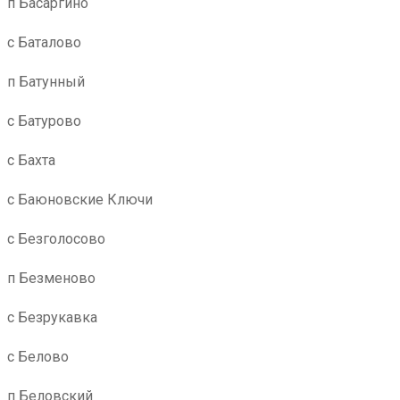
п Басаргино
с Баталово
п Батунный
с Батурово
с Бахта
с Баюновские Ключи
с Безголосово
п Безменово
с Безрукавка
с Белово
п Беловский