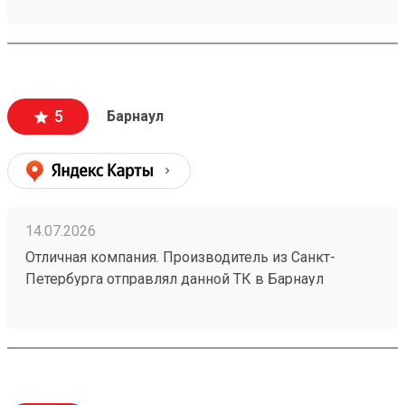
груз на 2 недели, но разобрались. Так что всё ок
5
Барнаул
14.07.2026
Отличная компания. Производитель из Санкт-
Петербурга отправлял данной ТК в Барнаул
конвекторы для системы отопления частного дома
размерами 1500х250х70 в количестве 4шт номер
заказа №260626919. Пришли за неделю до адреса
за 5500р. Считаю, что очень дешево. В пределах
города доставка стоила бы мне больше половины