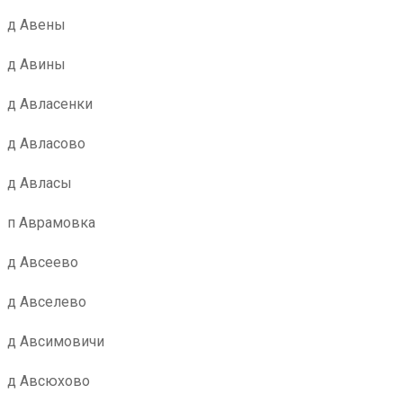
д Авены
д Авины
д Авласенки
д Авласово
д Авласы
п Аврамовка
д Авсеево
д Авселево
д Авсимовичи
д Авсюхово