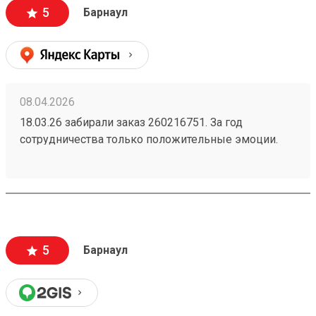
стоимости. Упаковано надежно - товар обшит
5
Барнаул
деревянным щитом. Есть приложение и сайт, что
очень удобно. Однозначно буду пользоваться и
дальше. Жду заказ по доставке радиаторов из
Новосибирска.
08.04.2026
18.03.26 забирали заказ 260216751. За год
сотрудничества только положительные эмоции.
Скорость доставки, цены и обслуживание на
отлично!
5
Барнаул