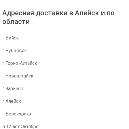
Адресная доставка в Алейск и по
области
г Бийск
г Рубцовск
г Горно-Алтайск
г Новоалтайск
г Заринск
г Алейск
г Белокуриха
п 12 лет Октября