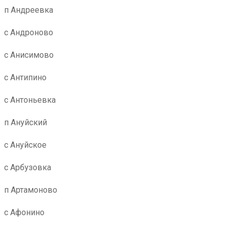
п Андреевка
с Андроново
с Анисимово
с Антипино
с Антоньевка
п Ануйский
с Ануйское
с Арбузовка
п Артамоново
с Афонино