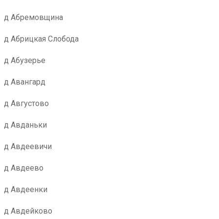
д Абремовщина
д Абрицкая Слобода
д Абузерье
д Авангард
д Августово
д Авданьки
д Авдеевичи
д Авдеево
д Авдеенки
д Авдейково