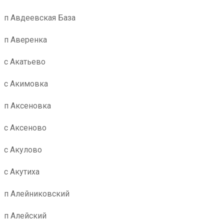
п Авдеевская База
п Аверенка
с Акатьево
с Акимовка
п Аксеновка
с Аксеново
с Акулово
с Акутиха
п Алейниковский
п Алейский