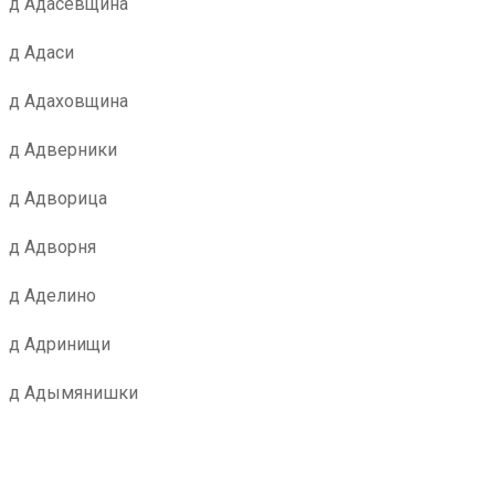
д Адасевщина
д Адаси
д Адаховщина
д Адверники
д Адворица
д Адворня
д Аделино
д Адринищи
д Адымянишки