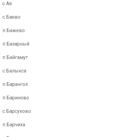
с Ая
с Баево
п Бажево
п Базарный
п Байгамут
с Балыкса
п Барангол
п Бариново
с Барсуково
п Барчиха