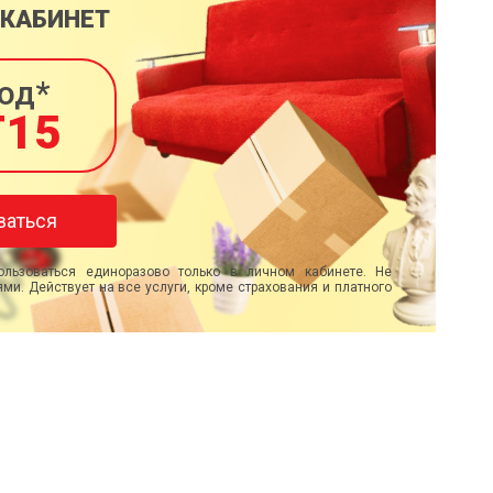
 КАБИНЕТ
од*
T15
ваться
льзоваться единоразово только в личном кабинете. Не
ми. Действует на все услуги, кроме страхования и платного