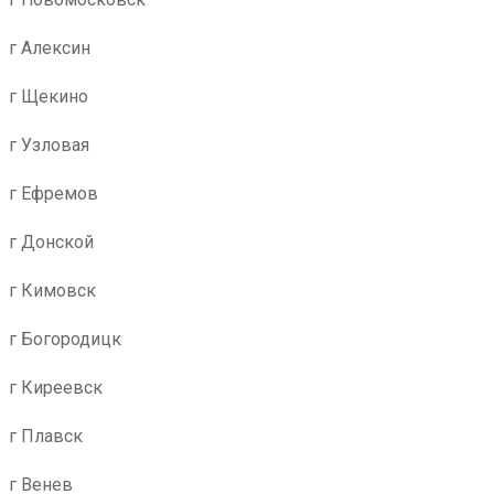
г Алексин
г Щекино
г Узловая
г Ефремов
г Донской
г Кимовск
г Богородицк
г Киреевск
г Плавск
г Венев