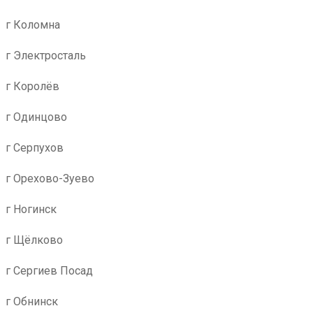
г Коломна
г Электросталь
г Королёв
г Одинцово
г Серпухов
г Орехово-Зуево
г Ногинск
г Щёлково
г Сергиев Посад
г Обнинск