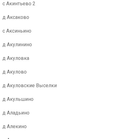
с Акинтьево 2
д Аксаково
с Аксиньино
д Акулинино
д Акуловка
д Акулово
д Акуловские Выселки
д Акульшино
д Аладьино
д Алекино