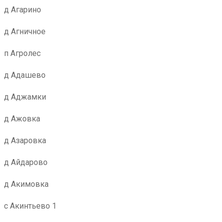
д Агарино
д Агничное
п Агролес
д Адашево
д Аджамки
д Ажовка
д Азаровка
д Айдарово
д Акимовка
с Акинтьево 1