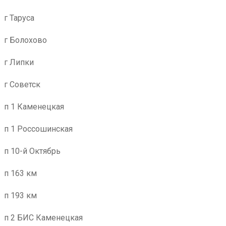
г Таруса
г Болохово
г Липки
г Советск
п 1 Каменецкая
п 1 Россошинская
п 10-й Октябрь
п 163 км
п 193 км
п 2 БИС Каменецкая