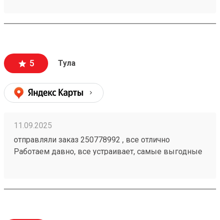
плюс адекватная ценовая политика. Так что почти 5.
Заказ 260094869.
5
Тула
11.09.2025
отправляли заказ 250778992 , все отлично
Работаем давно, все устраивает, самые выгодные
цены, сопровождение менеджера просто на
высшем уровне. Спасибо ТК за отличную работу.
все всегда доставляется вовремя