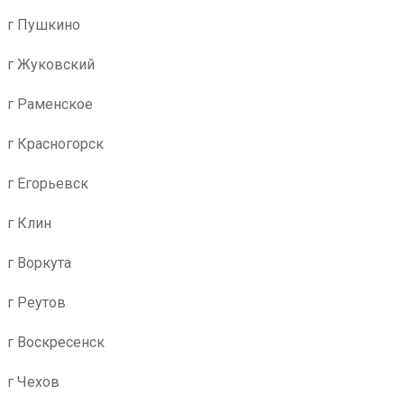
г Пушкино
г Жуковский
г Раменское
г Красногорск
г Егорьевск
г Клин
г Воркута
г Реутов
г Воскресенск
г Чехов