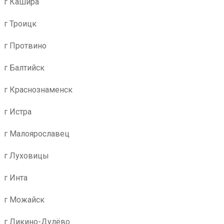
г Кашира
г Троицк
г Протвино
г Балтийск
г Краснознаменск
г Истра
г Малоярославец
г Луховицы
г Инта
г Можайск
г Ликино-Дулёво