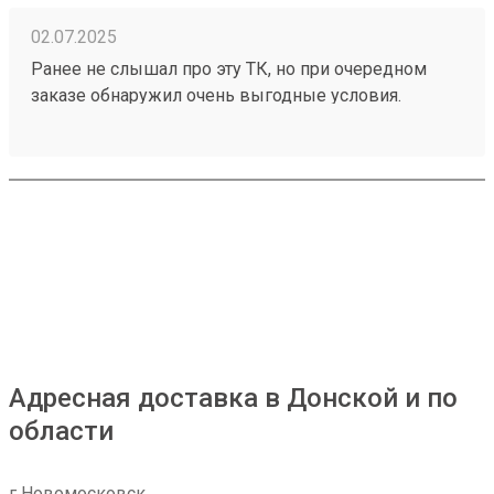
02.07.2025
Ранее не слышал про эту ТК, но при очередном
заказе обнаружил очень выгодные условия.
Попробовал, заказал доставку через всю страну,
сроки и стоимость меня приятно удивили. Заказ
250209476 если не верите, проверьте.
Адресная доставка в Донской и по
области
г Новомосковск