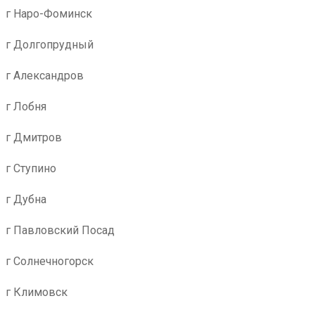
г Наро-Фоминск
г Долгопрудный
г Александров
г Лобня
г Дмитров
г Ступино
г Дубна
г Павловский Посад
г Солнечногорск
г Климовск