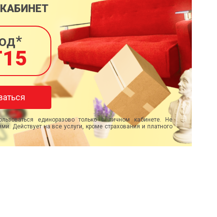
 КАБИНЕТ
од*
T15
ваться
льзоваться единоразово только в личном кабинете. Не
ми. Действует на все услуги, кроме страхования и платного