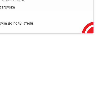
азгрузка
руза до получателя