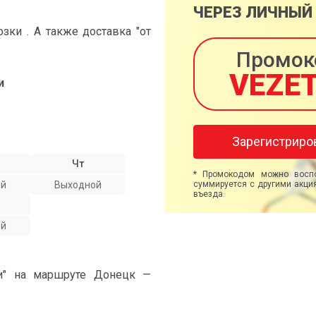
ЧЕРЕЗ ЛИЧНЫЙ
ки . А также доставка "от
Промок
VEZE
и
Зарегистриро
Чт
* Промокодом можно воспо
ой
Выходной
суммируется с другими акция
въезда.
ой
ми" на маршруте Донецк —