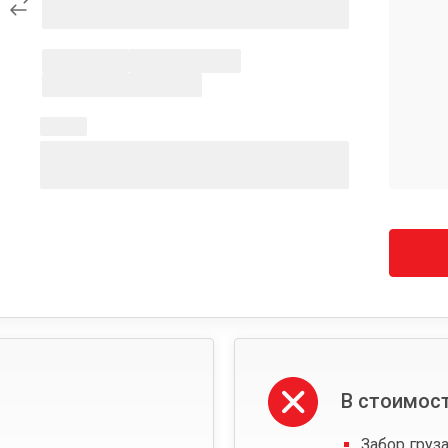
В стоимост
Забор груза