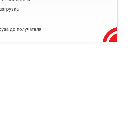
азгрузка
руза до получателя