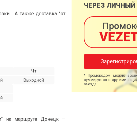
ЧЕРЕЗ ЛИЧНЫЙ
ки . А также доставка "от
Промок
VEZE
к
Зарегистриро
Чт
* Промокодом можно воспо
ой
Выходной
суммируется с другими акция
въезда.
ой
ми" на маршруте Донецк —