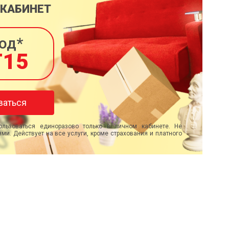
 КАБИНЕТ
од*
T15
ваться
льзоваться единоразово только в личном кабинете. Не
ми. Действует на все услуги, кроме страхования и платного