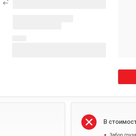
В стоимост
Забор груза