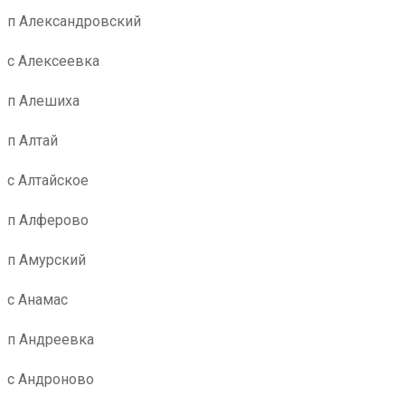
п Александровский
с Алексеевка
п Алешиха
п Алтай
с Алтайское
п Алферово
п Амурский
с Анамас
п Андреевка
с Андроново