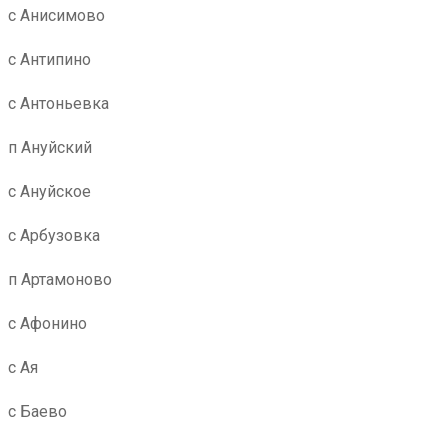
с Анисимово
с Антипино
с Антоньевка
п Ануйский
с Ануйское
с Арбузовка
п Артамоново
с Афонино
с Ая
с Баево