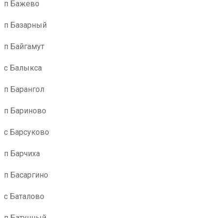
п Бажево
п Базарный
п Байгамут
с Балыкса
п Барангол
п Бариново
с Барсуково
п Барчиха
п Басаргино
с Баталово
п Батунный