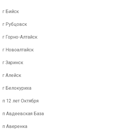
г Бийск
г Рубцовск
г Горно-Алтайск
г Новоалтайск
г Заринск
г Алейск
г Белокуриха
п 12 лет Октября
п Авдеевская База
п Аверенка