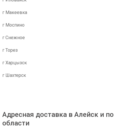
г Макеевка
г Моспино
г Снежное
г Торез
г Харцызск
г Шахтерск
Адресная доставка в Алейск и по
области