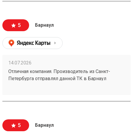
5
Барнаул
14.07.2026
Отличная компания. Производитель из Санкт-
Петербурга отправлял данной ТК в Барнаул
конвекторы для системы отопления частного дома
размерами 1500х250х70 в количестве 4шт номер
заказа №260626919. Пришли за неделю до адреса
за 5500р. Считаю, что очень дешево. В пределах
города доставка стоила бы мне больше половины
стоимости. Упаковано надежно - товар обшит
5
Барнаул
деревянным щитом. Есть приложение и сайт, что