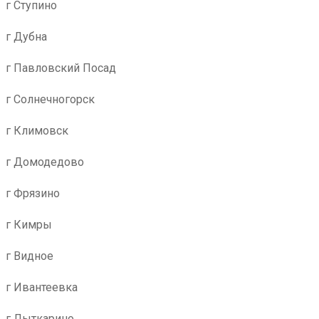
г Ступино
г Дубна
г Павловский Посад
г Солнечногорск
г Климовск
г Домодедово
г Фрязино
г Кимры
г Видное
г Ивантеевка
г Лыткарино