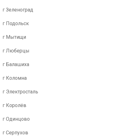
г Зеленоград
г Подольск
г Мытищи
г Люберцы
г Балашиха
г Коломна
г Электросталь
г Королёв
г Одинцово
г Серпухов