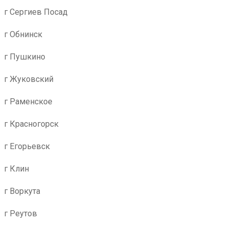
г Сергиев Посад
г Обнинск
г Пушкино
г Жуковский
г Раменское
г Красногорск
г Егорьевск
г Клин
г Воркута
г Реутов