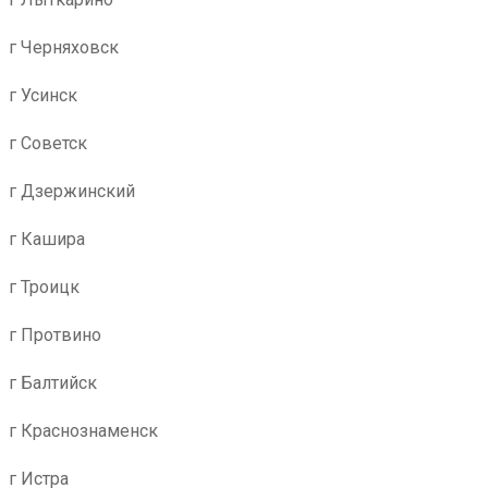
г Черняховск
г Усинск
г Советск
г Дзержинский
г Кашира
г Троицк
г Протвино
г Балтийск
г Краснознаменск
г Истра