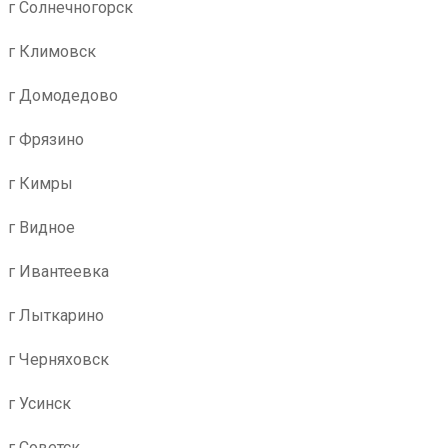
г Солнечногорск
г Климовск
г Домодедово
г Фрязино
г Кимры
г Видное
г Ивантеевка
г Лыткарино
г Черняховск
г Усинск
г Советск