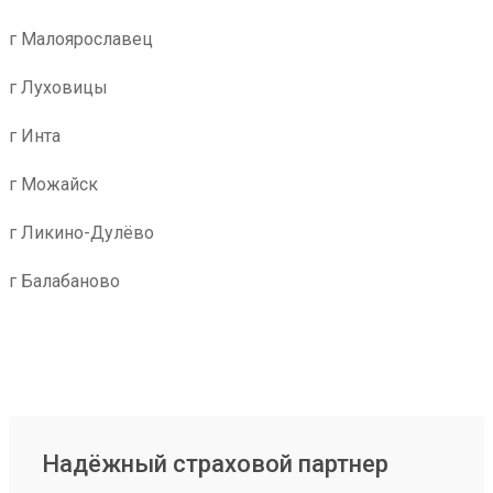
г Малоярославец
г Луховицы
г Инта
г Можайск
г Ликино-Дулёво
г Балабаново
Надёжный страховой партнер