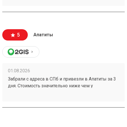
хорошо. Сотрудники вежливые, всегда помогут
подскажут как лучше упаковать. Заказы
оформляют и выдают быстро. Советую всем!
5
Апатиты
01.08.2026
Забрали с адреса в СПб и привезли в Апатиты за 3
дня. Стоимость значительно ниже чем у
конкурентов. Нет очередей на выдаче . Своя
эстакада. В общем теперь работаю только с этой
компанией! Номер заказа 260691900.