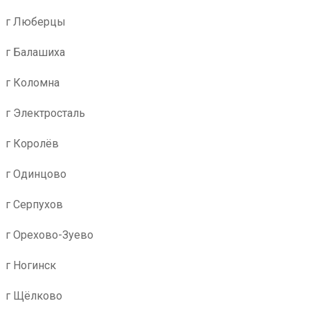
г Люберцы
г Балашиха
г Коломна
г Электросталь
г Королёв
г Одинцово
г Серпухов
г Орехово-Зуево
г Ногинск
г Щёлково