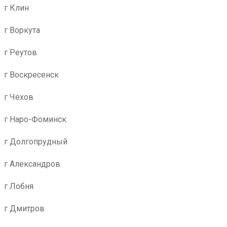
г Клин
г Воркута
г Реутов
г Воскресенск
г Чехов
г Наро-Фоминск
г Долгопрудный
г Александров
г Лобня
г Дмитров