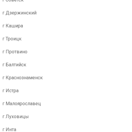
г Дзержинский
г Кашира
г Троицк
г Протвино
г Балтийск
г Краснознаменск
г Истра
г Малоярославец
г Луховицы
г Инта