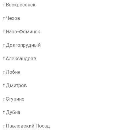
г Воскресенск
г Чехов
г Наро-Фоминск
г Долгопрудный
г Александров
г Лобня
г Дмитров
г Ступино
г Дубна
г Павловский Посад