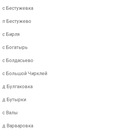
с Бестужевка
п Бестужево
с Бирля
с Богатырь
с Болдасьево
с Большой Чирклей
д Булгаковка
д Бутырки
с Валы
д Варваровка