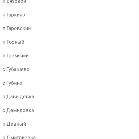
п Вязовой
п Гаркино
п Гаровский
п Горный
п Гремячий
с Губашево
с Губино
с Давыдовка
с Демидовка
п Дивный
с Дмитриевка