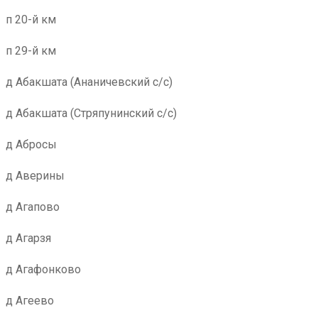
п 20-й км
п 29-й км
д Абакшата (Ананичевский с/с)
д Абакшата (Стряпунинский с/с)
д Абросы
д Аверины
д Агапово
д Агарзя
д Агафонково
д Агеево