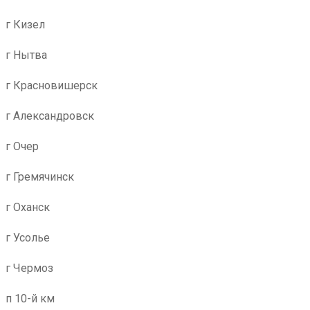
г Кизел
г Нытва
г Красновишерск
г Александровск
г Очер
г Гремячинск
г Оханск
г Усолье
г Чермоз
п 10-й км