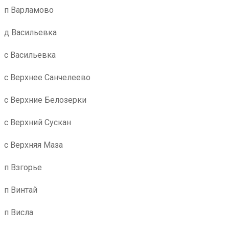
п Варламово
д Васильевка
с Васильевка
с Верхнее Санчелеево
с Верхние Белозерки
с Верхний Сускан
с Верхняя Маза
п Взгорье
п Винтай
п Висла