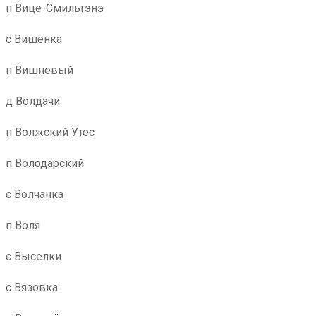
п Вице-Смильтэнэ
с Вишенка
п Вишневый
д Волдачи
п Волжский Утес
п Володарский
с Волчанка
п Воля
с Выселки
с Вязовка