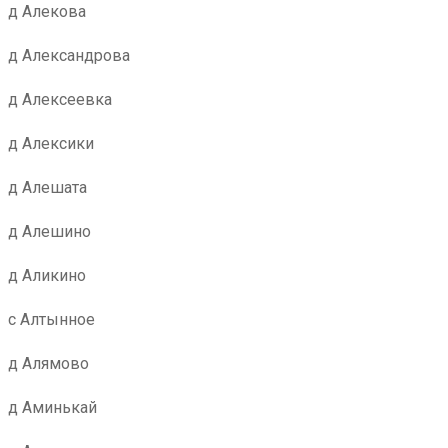
д Алекова
д Александрова
д Алексеевка
д Алексики
д Алешата
д Алешино
д Аликино
с Алтынное
д Алямово
д Аминькай