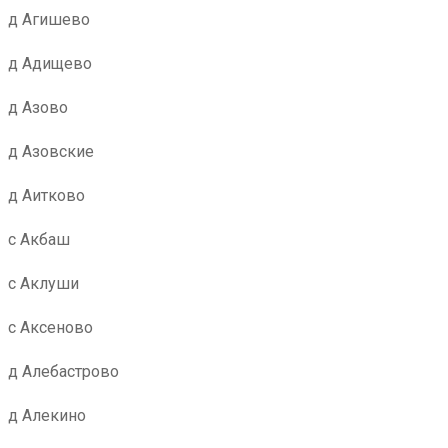
д Агишево
д Адищево
д Азово
д Азовские
д Аитково
с Акбаш
с Аклуши
с Аксеново
д Алебастрово
д Алекино