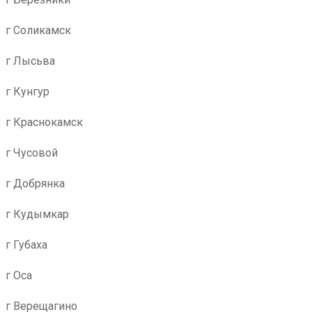
г Соликамск
г Лысьва
г Кунгур
г Краснокамск
г Чусовой
г Добрянка
г Кудымкар
г Губаха
г Оса
г Верещагино