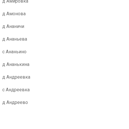
д Амировка
д Амонова
д Ананичи
д Ананьева
с Ананьино
д Ананькина
д Андреевка
с Андреевка
д Андреево