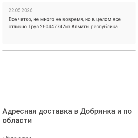
22.05.2026
Все четко, не много не вовремя, но в целом все
отлично. Груз 260447747из Алматы республика
Казахстан приехал быстро и без повреждений.
Персонал на складе отзывчивый, помогли все
погрузить . 4 звёзды только за неправильную
логистику, 2 груза на одного человека разделили на
2 перевозки тем самым сдвинулись сроки.
Адресная доставка в Добрянка и по
области
г Березники