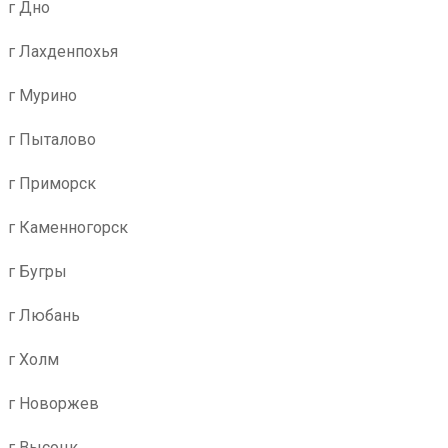
г Дно
г Лахденпохья
г Мурино
г Пыталово
г Приморск
г Каменногорск
г Бугры
г Любань
г Холм
г Новоржев
г Высоцк