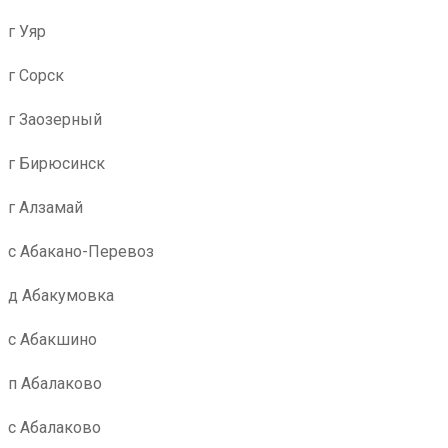
г Уяр
г Сорск
г Заозерный
г Бирюсинск
г Алзамай
с Абакано-Перевоз
д Абакумовка
с Абакшино
п Абалаково
с Абалаково