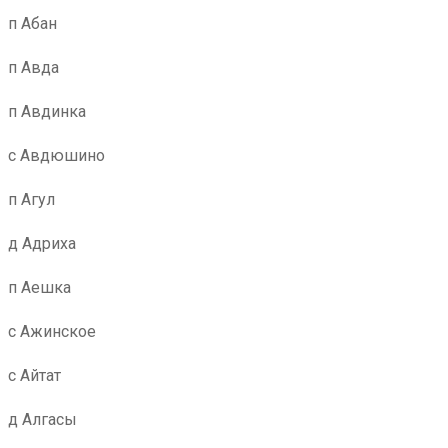
п Абан
п Авда
п Авдинка
с Авдюшино
п Агул
д Адриха
п Аешка
с Ажинское
с Айтат
д Алгасы