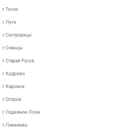
г Тосно
г Луга
г Сестрорецк
г Сланцы
г Старая Русса
г Кудрово
г Кировск
г Остров
г Лодейное Поле
г Пикалево