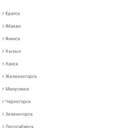
г Братск
г Абакан
г Ачинск
г Кызыл
г Канск
г Железногорск
г Минусинск
г Черногорск
г Зеленогорск
г Лесосибирск