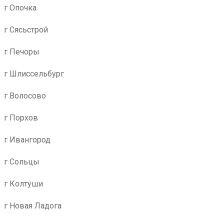
г Опочка
г Сясьстрой
г Печоры
г Шлиссельбург
г Волосово
г Порхов
г Ивангород
г Сольцы
г Колтуши
г Новая Ладога