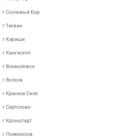
г Сосновый Бор
г Тихвин
г Кириши
г Кингисепп
г Всеволожск
г Волхов
г Красное Село
г Сертолово
г Кронштадт
г Ломоносов