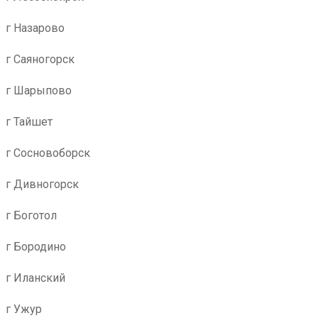
г Назарово
г Саяногорск
г Шарыпово
г Тайшет
г Сосновоборск
г Дивногорск
г Боготол
г Бородино
г Иланский
г Ужур