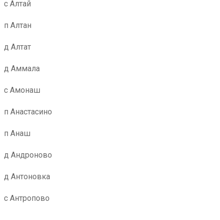
с Алтай
п Алтан
д Алтат
д Аммала
с Амонаш
п Анастасино
п Анаш
д Андроново
д Антоновка
с Антропово