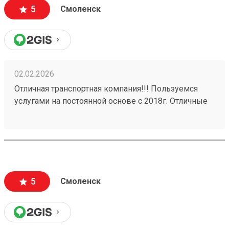
делается и оплата. Очень удобно и комфортно! А за
5
Смоленск
бонусную программу - отдельное спасибо!
02.02.2026
Отличная транспортная компания!!! Пользуемся
услугами на постоянной основе с 2018г. Отличные
менеджеры! С документами нет никаких
проволочек, присылают все сразу же! Никаких
задержек в доставке грузов. Даже присылают
данные на водителя который привезет груз. Заказ
№ 260037705 выполнен на отлично!!!
5
Смоленск