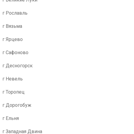
г Рославль
г Вязьма
г Ярцево
г Сафоново
г Десногорск
г Невель
г Торопец
г Дорогобуж
г Ельня
г Западная Двина