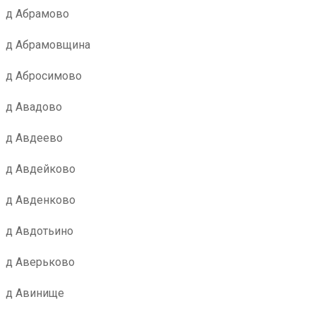
д Абрамово
д Абрамовщина
д Абросимово
д Авадово
д Авдеево
д Авдейково
д Авденково
д Авдотьино
д Аверьково
д Авинище