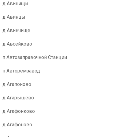
д Авинищи
д Авинцы
д Авинчище
д Авсейково
п Автозаправочной Станции
п Авторемзавод
д Агапоново
д Агарышево
д Агафонково
д Агафоново