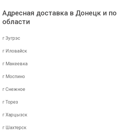
Адресная доставка в Донецк и по
области
г Зугрэс
г Иловайск
г Макеевка
г Моспино
г Снежное
г Торез
г Харцызск
г Шахтерск