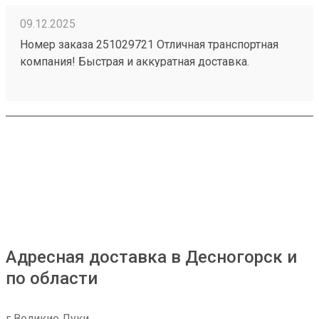
09.12.2025
Номер заказа 251029721 Отличная транспортная
компания! Быстрая и аккуратная доставка.
Хороший персонал. Удобное месторасположение -
загрузка - выгрузка. Приемлемые цены в наше
время - есть с чем сравнивать.
Адресная доставка в Десногорск и
по области
г Великие Луки