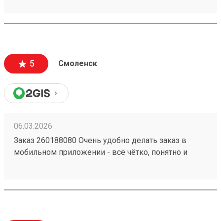
информации много, как формируется стоимость
доставки и из чего. Даже есть телеграмм бот, что
тоже очень удобно. Дали приветственный
промокод, не нашел куда ввести, написал в
поддержку, моментально ответили, менеджер
5
Смоленск
отредактировала заказ и все. Все супер
06.03.2026
Заказ 260188080 Очень удобно делать заказ в
мобильном приложении - всё чётко, понятно и
прозрачно. Сформировали заявку на
определённый день, внесли все данные по грузу,
сразу видна сумма на оплату. В обозначенное
время приехал водитель, забрал груз. В личном
кабинете видны все перемещения груза, там же