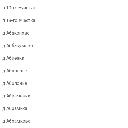
п 10-го Участка
п 18-го Участка
д Абаконово
д Аббакумово
д Аблезки
д Аболенье
д Аболонье
д Абраменки
д Абрамиха
д Абрамково