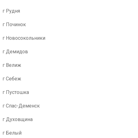
г Рудня
г Починок
г Новосокольники
г Демидов
г Велиж
г Себеж
г Пустошка
г Спас-Деменск
г Духовщина
г Белый