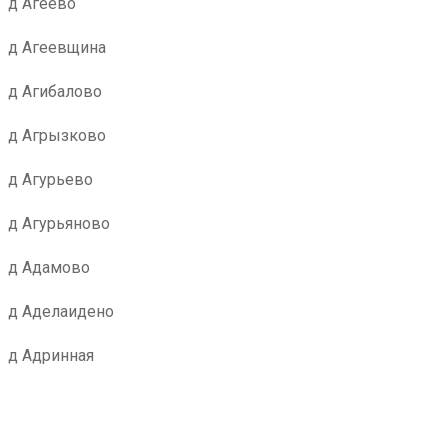
д Агеево
д Агеевщина
д Агибалово
д Агрызково
д Агурьево
д Агурьяново
д Адамово
д Аделаидено
д Адринная