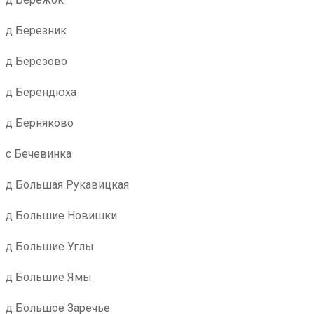
д Березник
д Березово
д Берендюха
д Берняково
с Бечевинка
д Большая Рукавицкая
д Большие Новишки
д Большие Углы
д Большие Ямы
д Большое Заречье