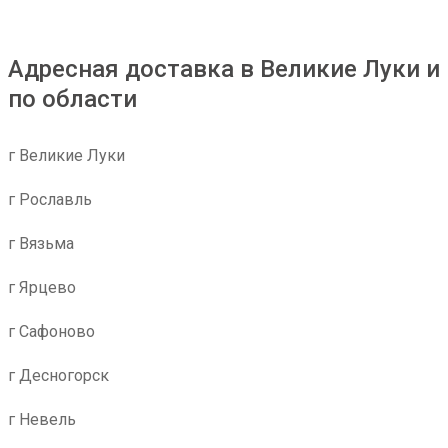
Адресная доставка в Великие Луки и
по области
г Великие Луки
г Рославль
г Вязьма
г Ярцево
г Сафоново
г Десногорск
г Невель