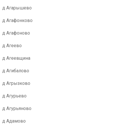
д Агарышево
д Агафонково
д Агафоново
д Агеево
д Агеевщина
д Агибалово
д Агрызково
д Агурьево
д Агурьяново
д Адамово