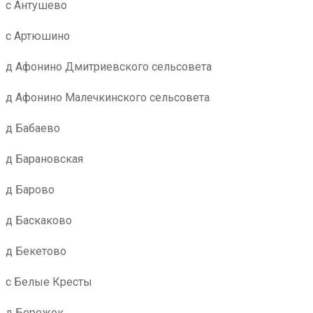
с Антушево
с Артюшино
д Афонино Дмитриевского сельсовета
д Афонино Малечкинского сельсовета
д Бабаево
д Барановская
д Барово
д Баскаково
д Бекетово
с Белые Кресты
д Бережок