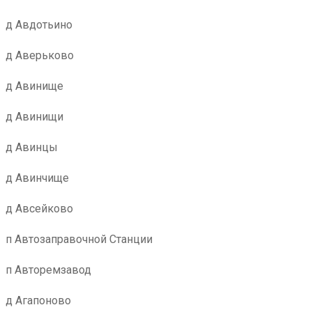
д Авдотьино
д Аверьково
д Авинище
д Авинищи
д Авинцы
д Авинчище
д Авсейково
п Автозаправочной Станции
п Авторемзавод
д Агапоново