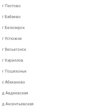
г Пестово
г Бабаево
г Белозерск
г Устюжна
г Весьегонск
г Кириллов
г Пошехонье
с Абаканово
д Авдеевская
д Аксентьевская