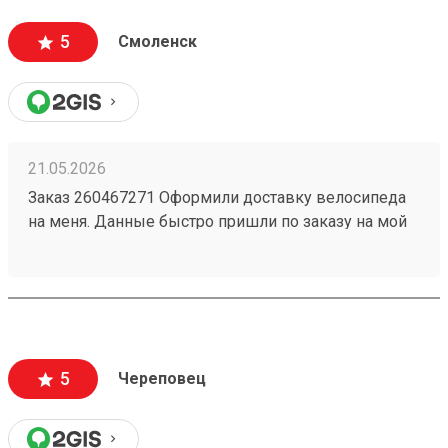
5
Смоленск
21.05.2026
Заказ 260467271 Оформили доставку велосипеда
на меня. Данные быстро пришли по заказу на мой
номер. Перешел, сайт очень приятный,
информации много, как формируется стоимость
доставки и из чего. Даже есть телеграмм бот, что
тоже очень удобно. Дали приветственный
промокод, не нашел куда ввести, написал в
поддержку, моментально ответили, менеджер
5
Череповец
отредактировала заказ и все. Все супер