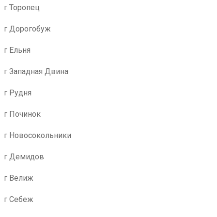
г Торопец
г Дорогобуж
г Ельня
г Западная Двина
г Рудня
г Починок
г Новосокольники
г Демидов
г Велиж
г Себеж