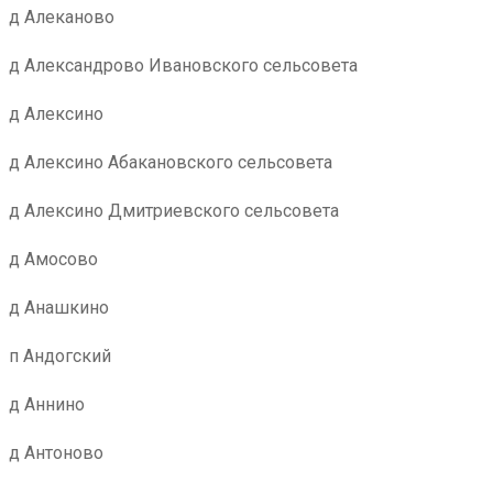
д Алеканово
д Александрово Ивановского сельсовета
д Алексино
д Алексино Абакановского сельсовета
д Алексино Дмитриевского сельсовета
д Амосово
д Анашкино
п Андогский
д Аннино
д Антоново