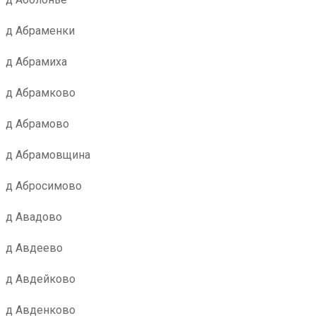
д Абраменки
д Абрамиха
д Абрамково
д Абрамово
д Абрамовщина
д Абросимово
д Авадово
д Авдеево
д Авдейково
д Авденково