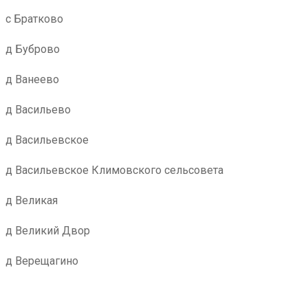
с Братково
д Буброво
д Ванеево
д Васильево
д Васильевское
д Васильевское Климовского сельсовета
д Великая
д Великий Двор
д Верещагино