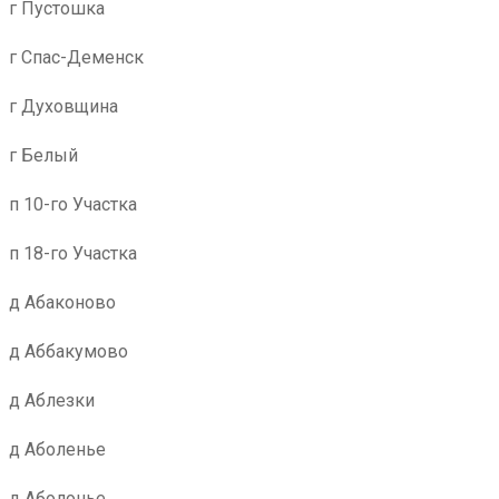
г Пустошка
г Спас-Деменск
г Духовщина
г Белый
п 10-го Участка
п 18-го Участка
д Абаконово
д Аббакумово
д Аблезки
д Аболенье
д Аболонье