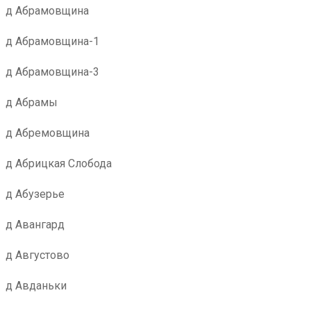
д Абрамовщина
д Абрамовщина-1
д Абрамовщина-3
д Абрамы
д Абремовщина
д Абрицкая Слобода
д Абузерье
д Авангард
д Августово
д Авданьки