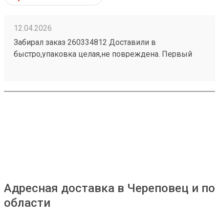
12.04.2026
Забирал заказ 260334812 Доставили в
быстро,упаковка целая,не повреждена. Первый
раз заказывал этой компанией,все
понравилось,буду дальше сотрудничать.
Посоветовал продавец эту компанию,до этого не
слышал. И не разочаровался.
Адресная доставка в Череповец и по
области