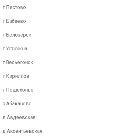
г Пестово
г Бабаево
г Белозерск
г Устюжна
г Весьегонск
г Кириллов
г Пошехонье
с Абаканово
д Авдеевская
д Аксентьевская