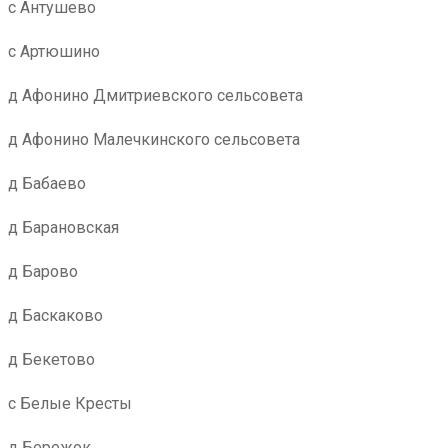
с Антушево
с Артюшино
д Афонино Дмитриевского сельсовета
д Афонино Малечкинского сельсовета
д Бабаево
д Барановская
д Барово
д Баскаково
д Бекетово
с Белые Кресты
д Бережок