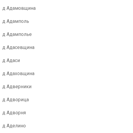
д Адамовщина
д Адамполь
д Адамполье
д Адасевщина
д Адаси
д Адаховщина
д Адверники
д Адворица
д Адворня
д Аделино