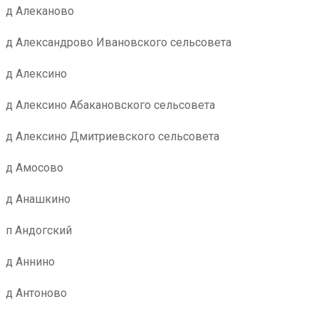
д Алеканово
д Александрово Ивановского сельсовета
д Алексино
д Алексино Абакановского сельсовета
д Алексино Дмитриевского сельсовета
д Амосово
д Анашкино
п Андогский
д Аннино
д Антоново