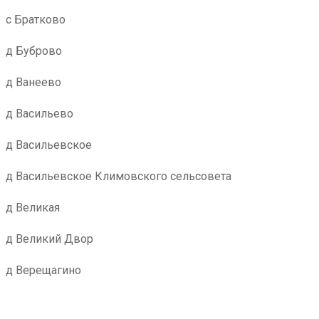
с Братково
д Буброво
д Ванеево
д Васильево
д Васильевское
д Васильевское Климовского сельсовета
д Великая
д Великий Двор
д Верещагино