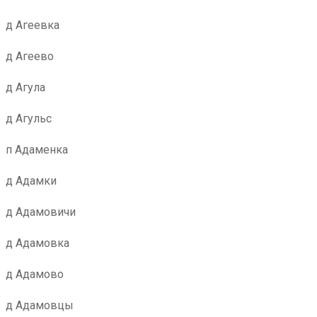
д Агеевка
д Агеево
д Агула
д Агульс
п Адаменка
д Адамки
д Адамовичи
д Адамовка
д Адамово
д Адамовцы