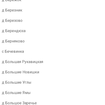
д Березник
д Березово
д Берендюха
д Берняково
с Бечевинка
д Большая Рукавицкая
д Большие Новишки
д Большие Углы
д Большие Ямы
д Большое Заречье