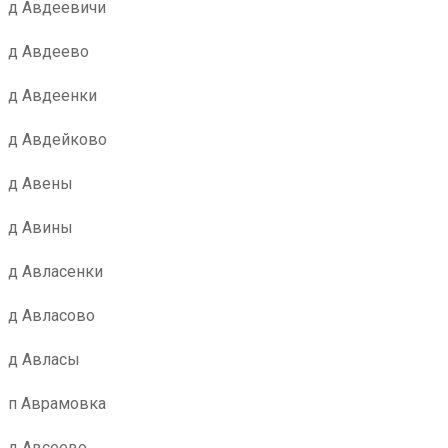
д Авдеевичи
д Авдеево
д Авдеенки
д Авдейково
д Авены
д Авины
д Авласенки
д Авласово
д Авласы
п Аврамовка
д Авсеево