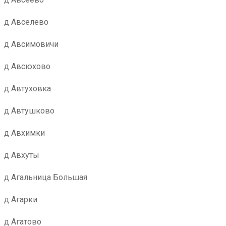
д Авселево
д Авсимовичи
д Авсюхово
д Автуховка
д Автушково
д Авхимки
д Авхуты
д Агальница Большая
д Агарки
д Агатово