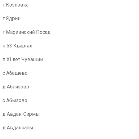
г Козловка
г Ядрин
г Мариинский Посад
п 53 Квартал
п XI лет Чувашии
с Абашево
д Аблязово
с Абызово
д Авдан-Сирмы
д Авданкасы