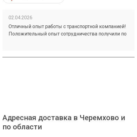
02.04.2026
Отличный опыт работы с транспортной компанией!
Положительный опыт сотрудничества получили по
заказу №260258828. Обратились к ним для
перевозки груза, и остались очень довольны
качеством предоставляемых услуг. Рекомендуем
эту транспортную компанию всем, кто ценит
надежность, профессионализм и качественный
сервис.
Адресная доставка в Черемхово и
по области