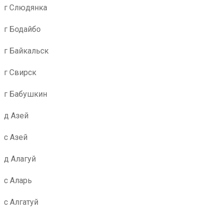
г Слюдянка
г Бодайбо
г Байкальск
г Свирск
г Бабушкин
д Азей
с Азей
д Алагуй
с Аларь
с Алгатуй