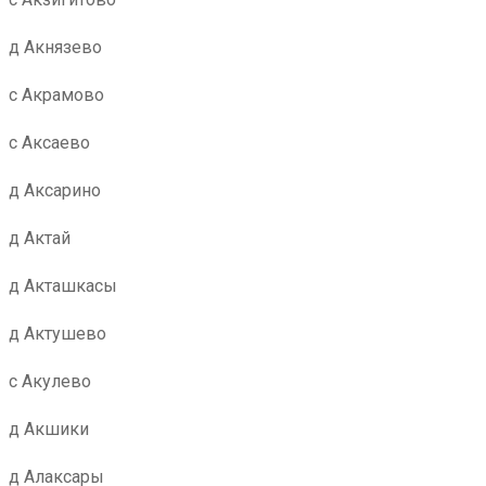
д Акнязево
с Акрамово
с Аксаево
д Аксарино
д Актай
д Акташкасы
д Актушево
с Акулево
д Акшики
д Алаксары