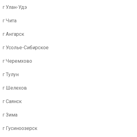
г Улан-Удэ
г Чита
г Ангарск
г Усолье-Сибирское
г Черемхово
г Тулун
г Шелехов
г Саянск
г Зима
г Гусиноозерск