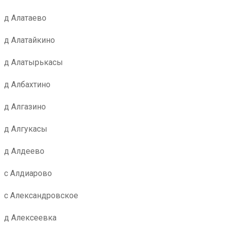
д Алатаево
д Алатайкино
д Алатырькасы
д Албахтино
д Алгазино
д Алгукасы
д Алдеево
с Алдиарово
с Александровское
д Алексеевка