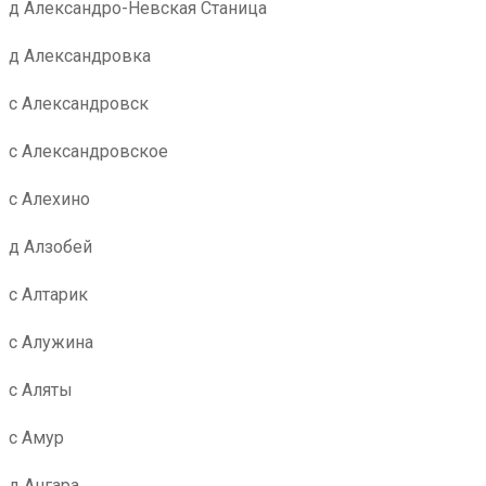
д Александро-Невская Станица
д Александровка
с Александровск
с Александровское
с Алехино
д Алзобей
с Алтарик
с Алужина
с Аляты
с Амур
д Ангара