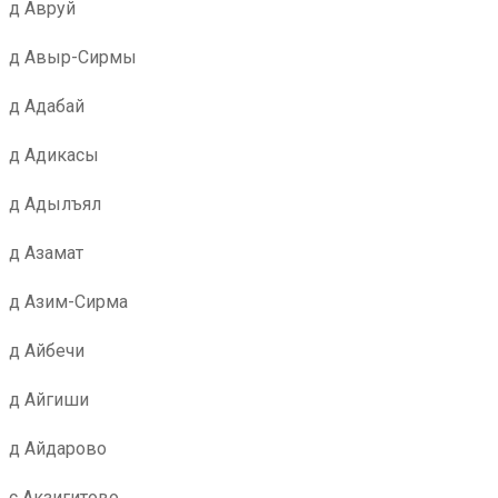
д Авруй
д Авыр-Сирмы
д Адабай
д Адикасы
д Адылъял
д Азамат
д Азим-Сирма
д Айбечи
д Айгиши
д Айдарово
с Акзигитово