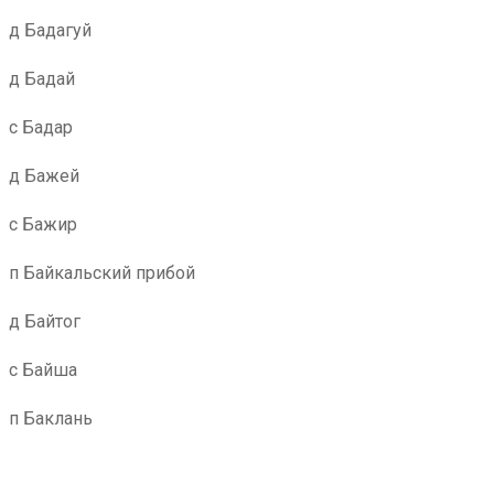
д Бадагуй
д Бадай
с Бадар
д Бажей
с Бажир
п Байкальский прибой
д Байтог
с Байша
п Баклань