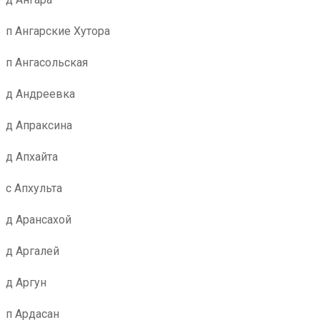
п Ангарские Хутора
п Ангасольская
д Андреевка
д Апраксина
д Апхайта
с Апхульта
д Арансахой
д Аргалей
д Аргун
п Ардасан