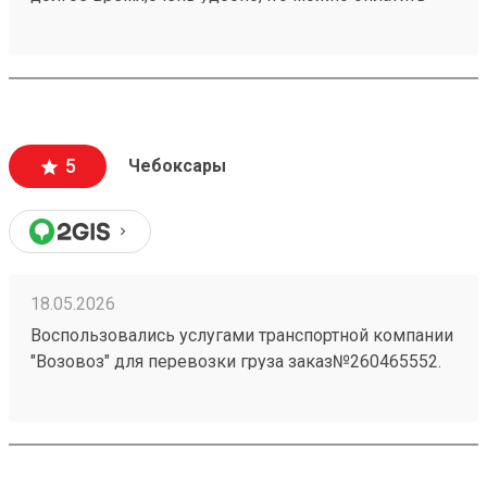
заранее в приложении,быстро прийти и забрать
свой заказ При надобности дадут дадут ножницы
для распаковки
5
Чебоксары
18.05.2026
Воспользовались услугами транспортной компании
"Возовоз" для перевозки груза заказ№260465552.
Хотим выразить свою благодарность за высокий
уровень сервиса и профессионализм. Груз был
доставлен точно в оговоренные сроки.