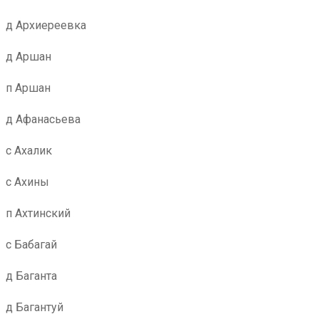
д Архиереевка
д Аршан
п Аршан
д Афанасьева
с Ахалик
с Ахины
п Ахтинский
с Бабагай
д Баганта
д Багантуй