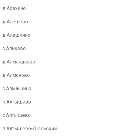
д Алехино
д Алешево
д Алешкино
с Аликово
д Алмандаево
д Алманово
с Алманчино
п Алтышево
с Алтышево
п Алтышево-Люльский