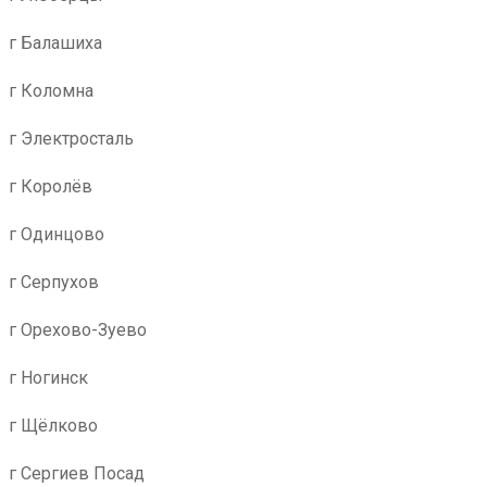
г Балашиха
г Коломна
г Электросталь
г Королёв
г Одинцово
г Серпухов
г Орехово-Зуево
г Ногинск
г Щёлково
г Сергиев Посад