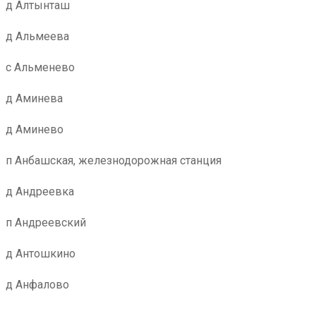
д Алтынташ
д Альмеева
с Альменево
д Аминева
д Аминево
п Анбашская, железнодорожная станция
д Андреевка
п Андреевский
д Антошкино
д Анфалово