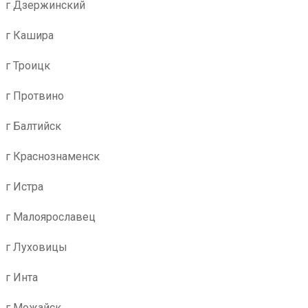
г Дзержинский
г Кашира
г Троицк
г Протвино
г Балтийск
г Краснознаменск
г Истра
г Малоярославец
г Луховицы
г Инта
г Можайск