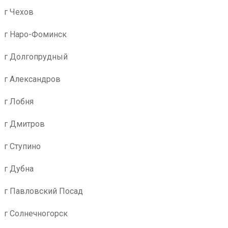
г Чехов
г Наро-Фоминск
г Долгопрудный
г Александров
г Лобня
г Дмитров
г Ступино
г Дубна
г Павловский Посад
г Солнечногорск