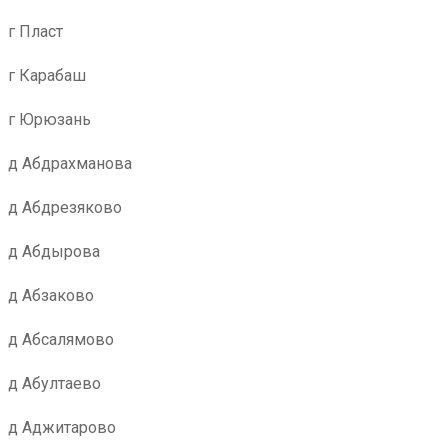
г Пласт
г Карабаш
г Юрюзань
д Абдрахманова
д Абдрезяково
д Абдырова
д Абзаково
д Абсалямово
д Абултаево
д Аджитарово