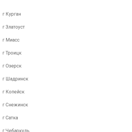
г Курган
г Златоуст
г Миасс
г Троицк
г Озерск
г Шадринск
г Копейск
г Снежинск
г Сатка
г Чебаркуль