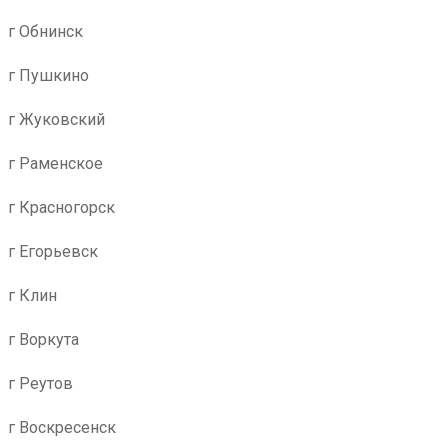
г Обнинск
г Пушкино
г Жуковский
г Раменское
г Красногорск
г Егорьевск
г Клин
г Воркута
г Реутов
г Воскресенск