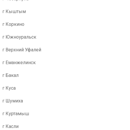
г Кыштым
г Коркино
г Южноуральск
г Верхний Уфалей
г Еманжелинск
г Бакал
г Куса
г Шумиха
г Куртамыш
г Касли