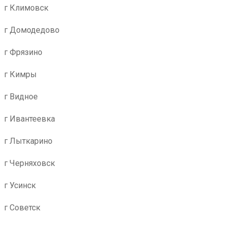
г Климовск
г Домодедово
г Фрязино
г Кимры
г Видное
г Ивантеевка
г Лыткарино
г Черняховск
г Усинск
г Советск