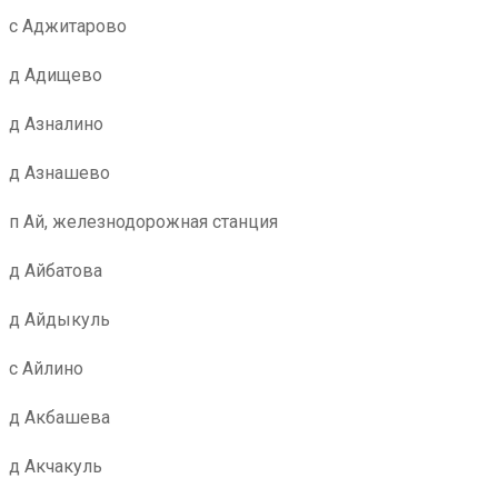
с Аджитарово
д Адищево
д Азналино
д Азнашево
п Ай, железнодорожная станция
д Айбатова
д Айдыкуль
с Айлино
д Акбашева
д Акчакуль