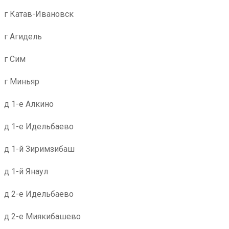
г Катав-Ивановск
г Агидель
г Сим
г Миньяр
д 1-е Алкино
д 1-е Идельбаево
д 1-й Зиримзибаш
д 1-й Янаул
д 2-е Идельбаево
д 2-е Миякибашево