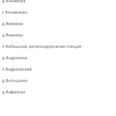
д Альмеева
с Альменево
д Аминева
д Аминево
п Анбашская, железнодорожная станция
д Андреевка
п Андреевский
д Антошкино
д Анфалово