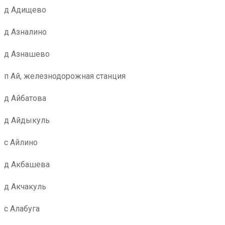
д Адищево
д Азналино
д Азнашево
п Ай, железнодорожная станция
д Айбатова
д Айдыкуль
с Айлино
д Акбашева
д Акчакуль
с Алабуга