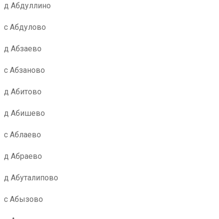
д Абдуллино
с Абдулово
д Абзаево
с Абзаново
д Абитово
д Абишево
с Аблаево
д Абраево
д Абуталипово
с Абызово