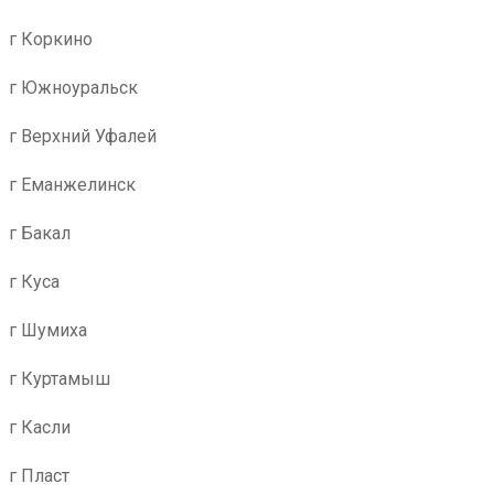
г Коркино
г Южноуральск
г Верхний Уфалей
г Еманжелинск
г Бакал
г Куса
г Шумиха
г Куртамыш
г Касли
г Пласт