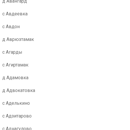
д Авангард
с Авдеевка
с Авдон
д Аврюзтамак
с Агарды
с Агиртамак
д Адамовка
д Адвокатовка
с Аделькино
с Адзитарово
с Аднагулово