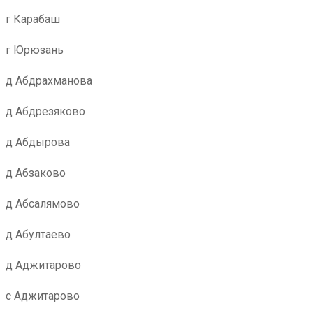
г Карабаш
г Юрюзань
д Абдрахманова
д Абдрезяково
д Абдырова
д Абзаково
д Абсалямово
д Абултаево
д Аджитарово
с Аджитарово