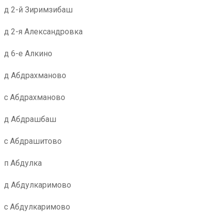
д 2-й Зиримзибаш
д 2-я Александровка
д 6-е Алкино
д Абдрахманово
с Абдрахманово
д Абдрашбаш
с Абдрашитово
п Абдулка
д Абдулкаримово
с Абдулкаримово