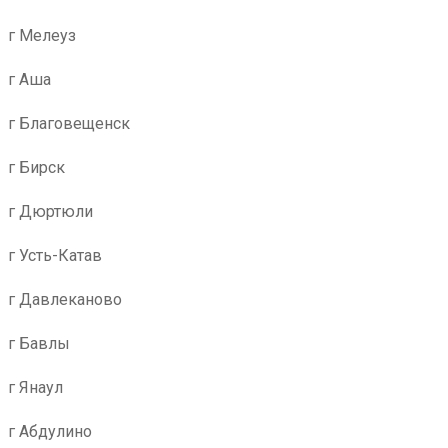
г Мелеуз
г Аша
г Благовещенск
г Бирск
г Дюртюли
г Усть-Катав
г Давлеканово
г Бавлы
г Янаул
г Абдулино