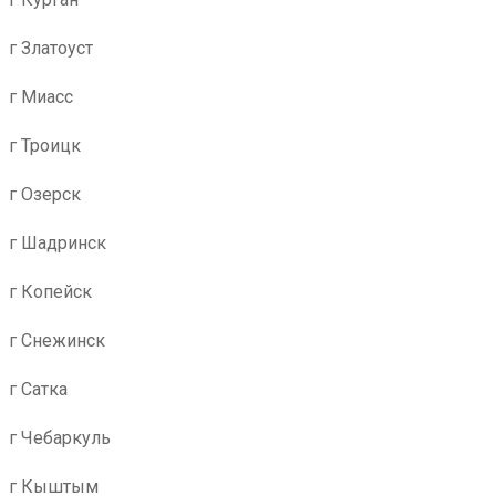
г Златоуст
г Миасс
г Троицк
г Озерск
г Шадринск
г Копейск
г Снежинск
г Сатка
г Чебаркуль
г Кыштым