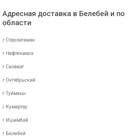
Адресная доставка в Белебей и по
области
г Стерлитамак
г Нефтекамск
г Салават
г Октябрьский
г Туймазы
г Кумертау
г Ишимбай
г Белебей