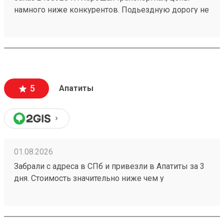
намного ниже конкурентов. Подьездную дорогу не
мешало бы немного подремонтировать, а так все
хорошо. Сотрудники вежливые, всегда помогут
подскажут как лучше упаковать. Заказы
оформляют и выдают быстро. Советую всем!
5
Апатиты
01.08.2026
Забрали с адреса в СПб и привезли в Апатиты за 3
дня. Стоимость значительно ниже чем у
конкурентов. Нет очередей на выдаче . Своя
эстакада. В общем теперь работаю только с этой
компанией! Номер заказа 260691900.