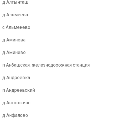
д Алтынташ
д Альмеева
с Альменево
д Аминева
д Аминево
п Анбашская, железнодорожная станция
д Андреевка
п Андреевский
д Антошкино
д Анфалово