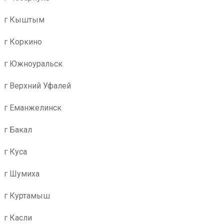
г Кыштым
г Коркино
г Южноуральск
г Верхний Уфалей
г Еманжелинск
г Бакал
г Куса
г Шумиха
г Куртамыш
г Касли