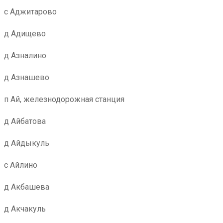
с Аджитарово
д Адищево
д Азналино
д Азнашево
п Ай, железнодорожная станция
д Айбатова
д Айдыкуль
с Айлино
д Акбашева
д Акчакуль