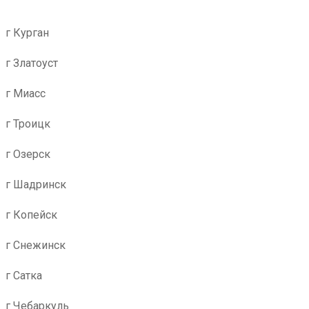
г Курган
г Златоуст
г Миасс
г Троицк
г Озерск
г Шадринск
г Копейск
г Снежинск
г Сатка
г Чебаркуль