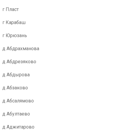
г Пласт
г Карабаш
г Юрюзань
д Абдрахманова
д Абдрезяково
д Абдырова
д Абзаково
д Абсалямово
д Абултаево
д Аджитарово