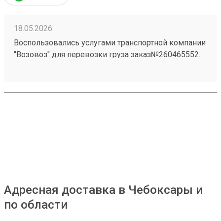
18.05.2026
Воспользовались услугами транспортной компании
"Возовоз" для перевозки груза заказ№260465552.
Хотим выразить свою благодарность за высокий
уровень сервиса и профессионализм. Груз был
доставлен точно в оговоренные сроки.
Адресная доставка в Чебоксары и
по области