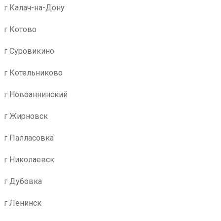
г Калач-на-Дону
г Котово
г Суровикино
г Котельниково
г Новоаннинский
г Жирновск
г Палласовка
г Николаевск
г Дубовка
г Ленинск