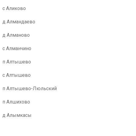
с Аликово
д Алмандаево
д Алманово
с Алманчино
п Алтышево
с Алтышево
п Алтышево-Люльский
п Алшихово
д Алымкасы