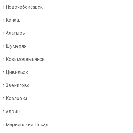
г Новочебоксарск
г Канаш
г Алатырь
г Шумерля
г Козьмодемьянск
г Цивильск
г Звенигово
г Козловка
г Ядрин
г Мариинский Посад