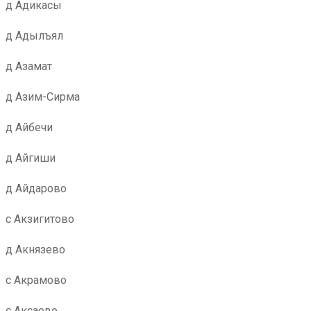
д Адикасы
д Адылъял
д Азамат
д Азим-Сирма
д Айбечи
д Айгиши
д Айдарово
с Акзигитово
д Акнязево
с Акрамово
с Аксаево