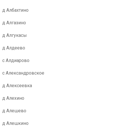
д Албахтино
д Алгазино
д Алгукасы
д Алдеево
с Алдиарово
с Александровское
д Алексеевка
д Алехино
д Алешево
д Алешкино