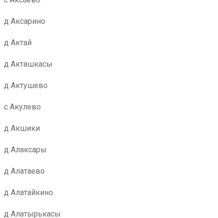
д Аксарино
д Актай
д Акташкасы
д Актушево
с Акулево
д Акшики
д Алаксары
д Алатаево
д Алатайкино
д Алатырькасы