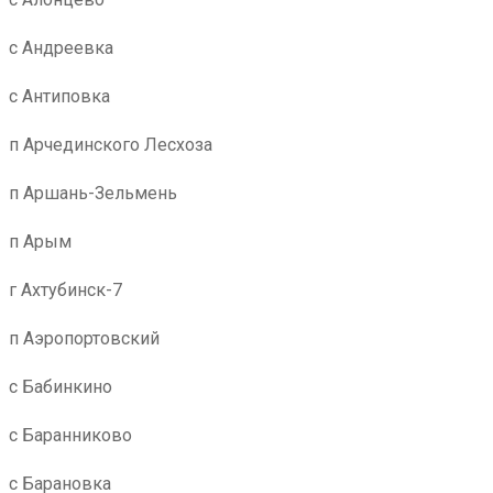
с Андреевка
с Антиповка
п Арчединского Лесхоза
п Аршань-Зельмень
п Арым
г Ахтубинск-7
п Аэропортовский
с Бабинкино
с Баранниково
с Барановка