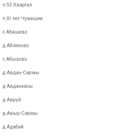
п 53 Квартал
п XI лет Чувашии
с Абашево
д Аблязово
с Абызово
д Авдан-Сирмы
д Авданкасы
д Авруй
д Авыр-Сирмы
д Адабай