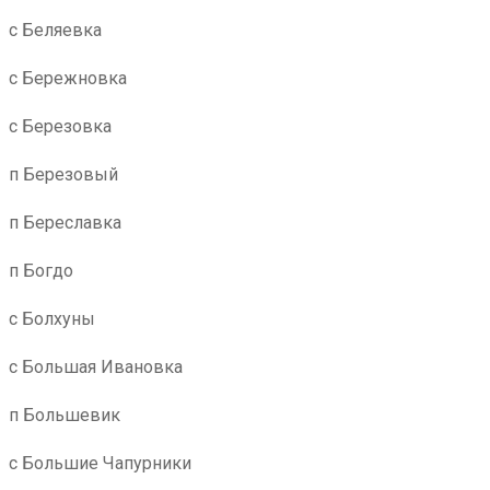
с Беляевка
с Бережновка
с Березовка
п Березовый
п Береславка
п Богдо
с Болхуны
с Большая Ивановка
п Большевик
с Большие Чапурники