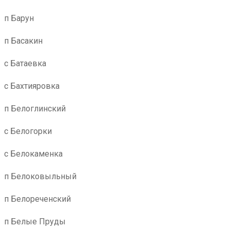
п Барун
п Басакин
с Батаевка
с Бахтияровка
п Белоглинский
с Белогорки
с Белокаменка
п Белоковыльный
п Белореченский
п Белые Пруды