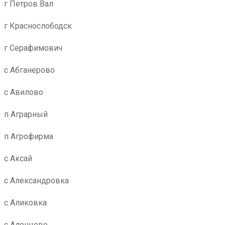
г Петров Вал
г Краснослободск
г Серафимович
с Абганерово
с Авилово
п Аграрный
п Агрофирма
с Аксай
с Александровка
с Аликовка
с Алонцево