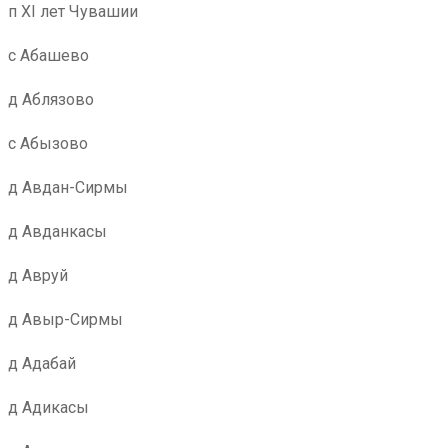
п XI лет Чувашии
с Абашево
д Аблязово
с Абызово
д Авдан-Сирмы
д Авданкасы
д Авруй
д Авыр-Сирмы
д Адабай
д Адикасы