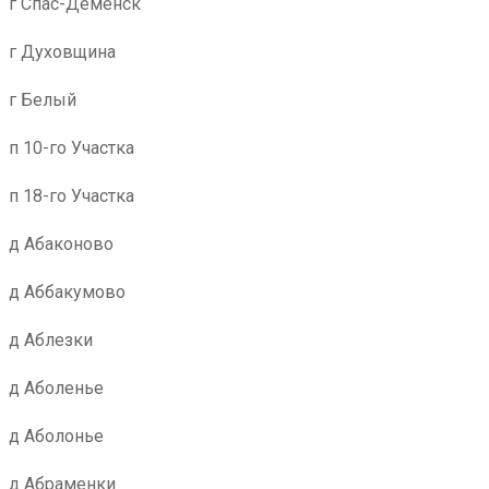
г Спас-Деменск
г Духовщина
г Белый
п 10-го Участка
п 18-го Участка
д Абаконово
д Аббакумово
д Аблезки
д Аболенье
д Аболонье
д Абраменки