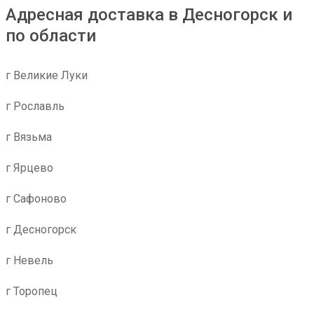
Адресная доставка в Десногорск и
по области
г Великие Луки
г Рославль
г Вязьма
г Ярцево
г Сафоново
г Десногорск
г Невель
г Торопец