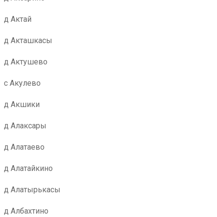
д Актай
д Акташкасы
д Актушево
с Акулево
д Акшики
д Алаксары
д Алатаево
д Алатайкино
д Алатырькасы
д Албахтино