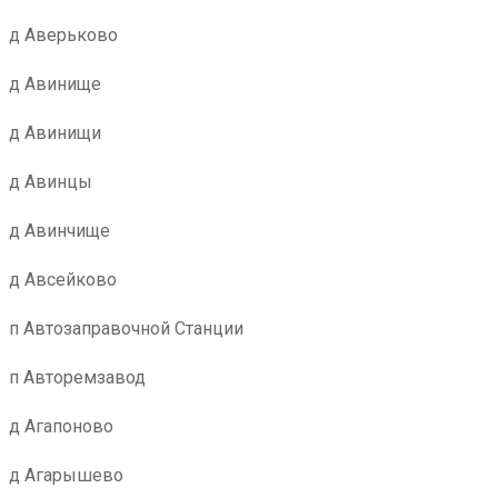
д Аверьково
д Авинище
д Авинищи
д Авинцы
д Авинчище
д Авсейково
п Автозаправочной Станции
п Авторемзавод
д Агапоново
д Агарышево