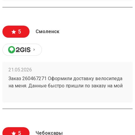
для распаковки
5
Смоленск
21.05.2026
Заказ 260467271 Оформили доставку велосипеда
на меня. Данные быстро пришли по заказу на мой
номер. Перешел, сайт очень приятный,
информации много, как формируется стоимость
доставки и из чего. Даже есть телеграмм бот, что
тоже очень удобно. Дали приветственный
промокод, не нашел куда ввести, написал в
поддержку, моментально ответили, менеджер
5
Чебоксары