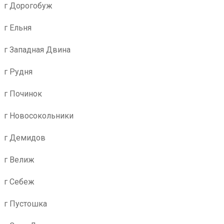
г Дорогобуж
г Ельня
г Западная Двина
г Рудня
г Починок
г Новосокольники
г Демидов
г Велиж
г Себеж
г Пустошка