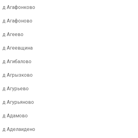
д Агафонково
д Агафоново
д Агеево
д Агеевщина
д Агибалово
д Агрызково
д Агурьево
д Агурьяново
д Адамово
д Аделаидено