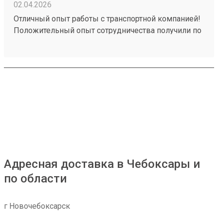
02.04.2026
Отличный опыт работы с транспортной компанией!
Положительный опыт сотрудничества получили по
заказу №260258828. Обратились к ним для
перевозки груза, и остались очень довольны
качеством предоставляемых услуг. Рекомендуем
эту транспортную компанию всем, кто ценит
надежность, профессионализм и качественный
сервис.
Адресная доставка в Чебоксары и
по области
г Новочебоксарск