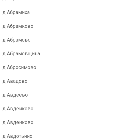
д Абрамиха
д Абрамково
д Абрамово
д Абрамовщина
д Абросимово
д Авадово
д Авдеево
д Авдейково
д Авденково
д Авдотьино