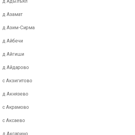
д Адылъял
д Азамат
д Азим-Сирма
д Айбечи
д Айгиши
д Айдарово
с Акзигитово
д Акнязево
с Акрамово
с Аксаево
д Аксарино