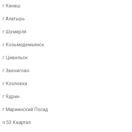
г Канаш
г Алатырь
г Шумерля
г Козьмодемьянск
г Цивильск
г Звенигово
г Козловка
г Ядрин
г Мариинский Посад
п 53 Квартал