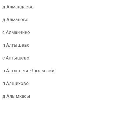
д Алмандаево
д Алманово
с Алманчино
п Алтышево
с Алтышево
п Алтышево-Люльский
п Алшихово
д Алымкасы