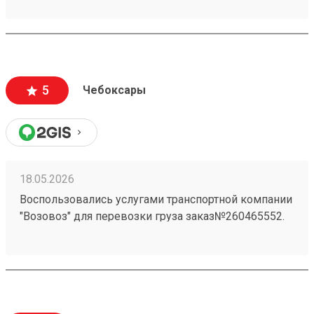
свой заказ При надобности дадут дадут ножницы
для распаковки
5
Чебоксары
18.05.2026
Воспользовались услугами транспортной компании
"Возовоз" для перевозки груза заказ№260465552.
Хотим выразить свою благодарность за высокий
уровень сервиса и профессионализм. Груз был
доставлен точно в оговоренные сроки.