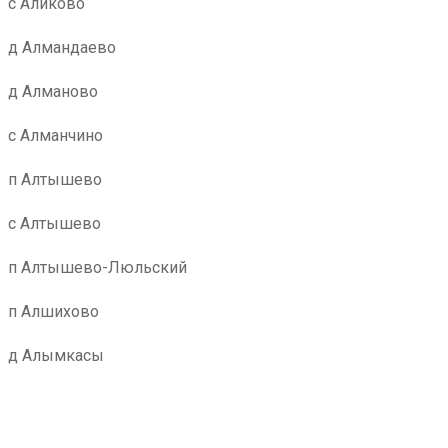
с Аликово
д Алмандаево
д Алманово
с Алманчино
п Алтышево
с Алтышево
п Алтышево-Люльский
п Алшихово
д Алымкасы