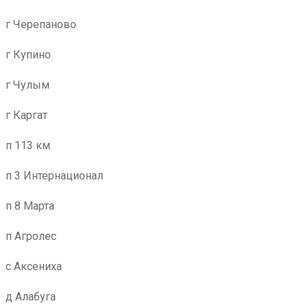
г Черепаново
г Купино
г Чулым
г Каргат
п 113 км
п 3 Интернационал
п 8 Марта
п Агролес
с Аксениха
д Алабуга