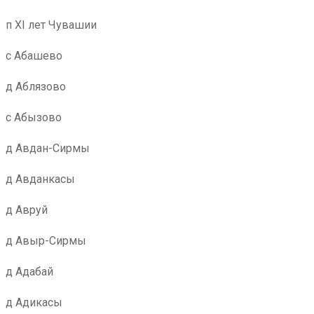
п XI лет Чувашии
с Абашево
д Аблязово
с Абызово
д Авдан-Сирмы
д Авданкасы
д Авруй
д Авыр-Сирмы
д Адабай
д Адикасы