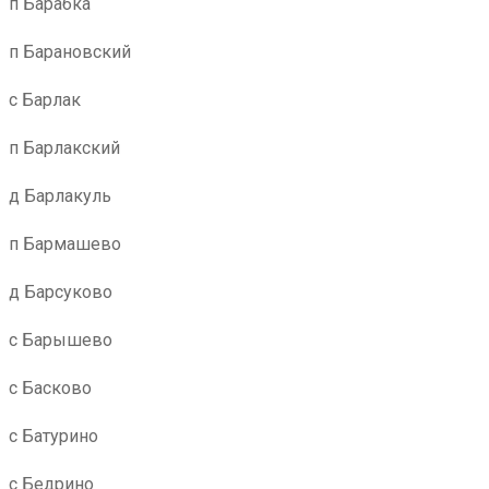
п Барабка
п Барановский
с Барлак
п Барлакский
д Барлакуль
п Бармашево
д Барсуково
с Барышево
с Басково
с Батурино
с Бедрино