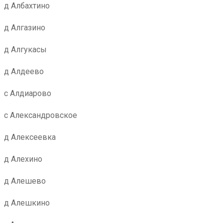
д Албахтино
д Алгазино
д Алгукасы
д Алдеево
с Алдиарово
с Александровское
д Алексеевка
д Алехино
д Алешево
д Алешкино