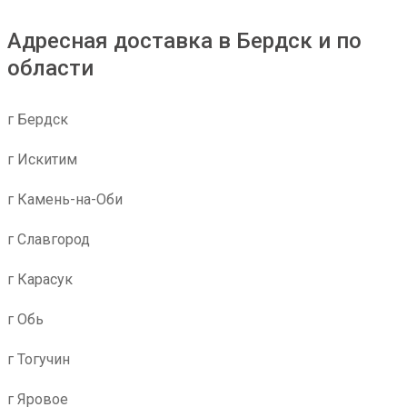
Адресная доставка в Бердск и по
области
г Бердск
г Искитим
г Камень-на-Оби
г Славгород
г Карасук
г Обь
г Тогучин
г Яровое