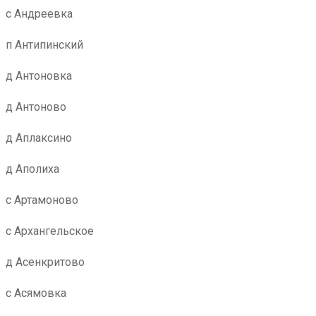
с Андреевка
п Антипинский
д Антоновка
д Антоново
д Аплаксино
д Аполиха
с Артамоново
с Архангельское
д Асенкритово
с Асямовка