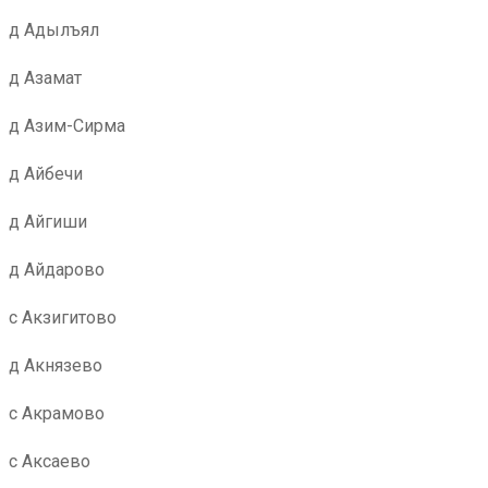
д Адылъял
д Азамат
д Азим-Сирма
д Айбечи
д Айгиши
д Айдарово
с Акзигитово
д Акнязево
с Акрамово
с Аксаево