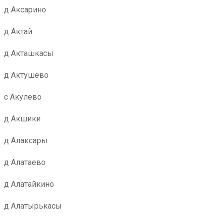
д Аксарино
д Актай
д Акташкасы
д Актушево
с Акулево
д Акшики
д Алаксары
д Алатаево
д Алатайкино
д Алатырькасы