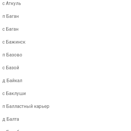
с Аткуль
п Баган
с Баган
с Бажинск
п Базово
с Базой
д Байкал
с Баклуши
п Балластный карьер
д Балта