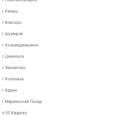
г Канаш
г Алатырь
г Шумерля
г Козьмодемьянск
г Цивильск
г Звенигово
г Козловка
г Ядрин
г Мариинский Посад
п 53 Квартал